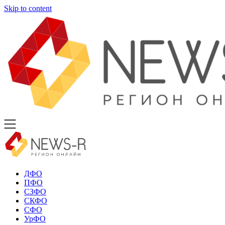
Skip to content
ДФО
ПФО
СЗФО
СКФО
СФО
УрФО