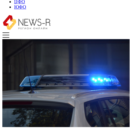
ЦФО
ЮФО