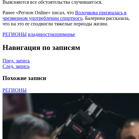
Выясняются все обстоятельства случившегося.
Ранее «Регион Online» писал, что
Волочкова призналась в
чрезмерном употреблении спиртного
. Балерина рассказала,
что на это ее сподвигли тяжелые периоды жизни.
РЕГИОНЫ
владивосток
приморье
Навигация по записям
Пред. запись
След. запись
Похожие записи
РЕГИОНЫ