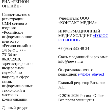
РИА «РЕГИОН
ОНЛАЙН»
Свидетельство о
Учредитель: ООО
регистрации
«КОНТАКТ МЕДИА»
СМИ сетевого
издания
ИНФОРМАЦИОННЫЙ
«Российское
МЕДИАХОЛДИНГ
«ГОЛОС
информационное
РЕГИОНОВ
агентство
«Регион онлайн»:
+7 (989) 335-49-34
Эл № ФС 77 -
73134 от
Связь с редакцией и реклама:
06.07.2018,
info@news-r.ru
зарегистрировано
Федеральной
Оперативная связь с
службой по
редакцией:
@golos_glavred
надзору в сфере
связи,
Главный редактор Баскаков
информационных
А.Е.
технологий и
массовых
© 2016-2026 Регион Online -
коммуникаций.
Все права защищены.
Данный ресурс