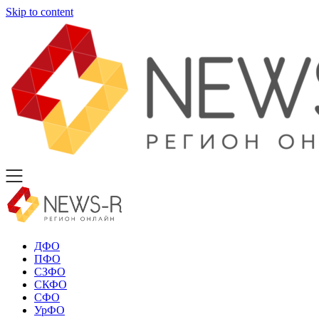
Skip to content
ДФО
ПФО
СЗФО
СКФО
СФО
УрФО