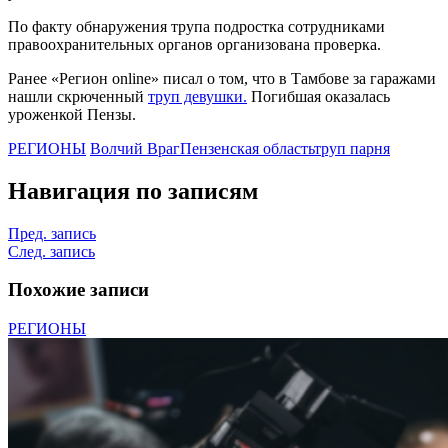
По факту обнаружения трупа подростка сотрудниками
правоохранительных органов организована проверка.
Ранее «Регион online» писал о том, что в Тамбове за гаражами
нашли скрюченный
труп девушки.
Погибшая оказалась
уроженкой Пензы.
РЕГИОНЫ
Волчий Враг
Пензенская область
труп парня
Навигация по записям
Пред. запись
След. запись
Похожие записи
РЕГИОНЫ