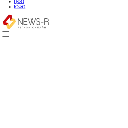
ЦФО
ЮФО