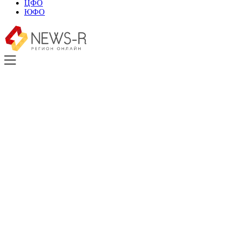
ЦФО
ЮФО