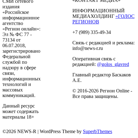
«КОНТАКТ МЕДИА»
СМИ сетевого
издания
ИНФОРМАЦИОННЫЙ
«Российское
МЕДИАХОЛДИНГ
«ГОЛОС
информационное
РЕГИОНОВ
агентство
«Регион онлайн»:
+7 (989) 335-49-34
Эл № ФС 77 -
73134 от
Связь с редакцией и реклама:
06.07.2018,
info@news-r.ru
зарегистрировано
Федеральной
Оперативная связь с
службой по
редакцией:
@golos_glavred
надзору в сфере
связи,
Главный редактор Баскаков
информационных
А.Е.
технологий и
массовых
© 2016-2026 Регион Online -
коммуникаций.
Все права защищены.
Данный ресурс
может содержать
материалы 18+
©2026 NEWS-R
| WordPress Theme by
SuperbThemes