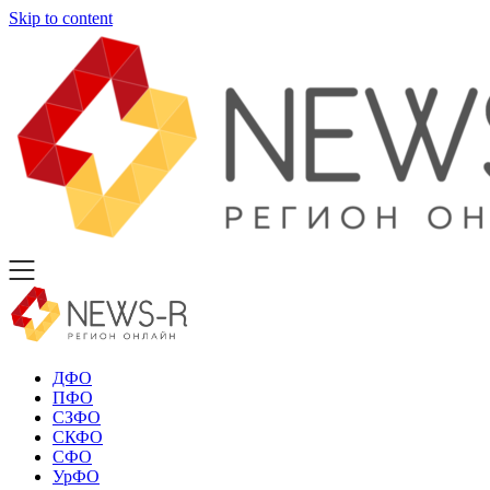
Skip to content
ДФО
ПФО
СЗФО
СКФО
СФО
УрФО