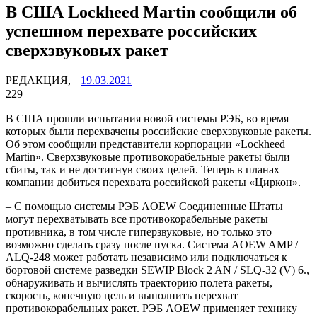
В США Lockheed Martin сообщили об
успешном перехвате российских
сверхзвуковых ракет
РЕДАКЦИЯ,
19.03.2021
|
229
В США прошли испытания новой системы РЭБ, во время
которых были перехвачены российские сверхзвуковые ракеты.
Об этом сообщили представители корпорации «Lockheed
Martin». Сверхзвуковые противокорабельные ракеты были
сбиты, так и не достигнув своих целей. Теперь в планах
компании добиться перехвата российской ракеты «Циркон».
– С помощью системы РЭБ AOEW Соединенные Штаты
могут перехватывать все противокорабельные ракеты
противника, в том числе гиперзвуковые, но только это
возможно сделать сразу после пуска. Система AOEW AMP /
ALQ-248 может работать независимо или подключаться к
бортовой системе разведки SEWIP Block 2 AN / SLQ-32 (V) 6.,
обнаруживать и вычислять траекторию полета ракеты,
скорость, конечную цель и выполнить перехват
противокорабельных ракет. РЭБ AOEW применяет технику