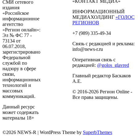
«КОНТАКТ МЕДИА»
СМИ сетевого
издания
ИНФОРМАЦИОННЫЙ
«Российское
МЕДИАХОЛДИНГ
«ГОЛОС
информационное
РЕГИОНОВ
агентство
«Регион онлайн»:
+7 (989) 335-49-34
Эл № ФС 77 -
73134 от
Связь с редакцией и реклама:
06.07.2018,
info@news-r.ru
зарегистрировано
Федеральной
Оперативная связь с
службой по
редакцией:
@golos_glavred
надзору в сфере
связи,
Главный редактор Баскаков
информационных
А.Е.
технологий и
массовых
© 2016-2026 Регион Online -
коммуникаций.
Все права защищены.
Данный ресурс
может содержать
материалы 18+
©2026 NEWS-R
| WordPress Theme by
SuperbThemes