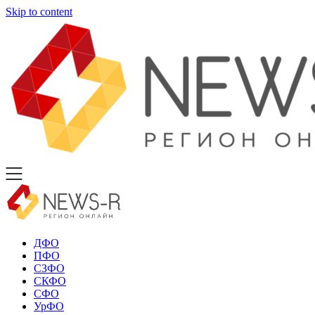
Skip to content
ДФО
ПФО
СЗФО
СКФО
СФО
УрФО