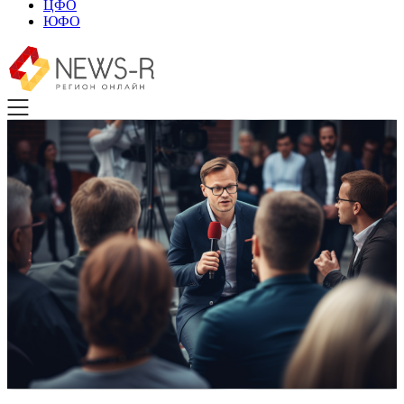
ЦФО
ЮФО