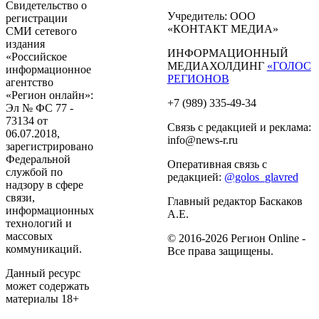
Свидетельство о
Учредитель: ООО
регистрации
«КОНТАКТ МЕДИА»
СМИ сетевого
издания
ИНФОРМАЦИОННЫЙ
«Российское
МЕДИАХОЛДИНГ
«ГОЛОС
информационное
РЕГИОНОВ
агентство
«Регион онлайн»:
+7 (989) 335-49-34
Эл № ФС 77 -
73134 от
Связь с редакцией и реклама:
06.07.2018,
info@news-r.ru
зарегистрировано
Федеральной
Оперативная связь с
службой по
редакцией:
@golos_glavred
надзору в сфере
связи,
Главный редактор Баскаков
информационных
А.Е.
технологий и
массовых
© 2016-2026 Регион Online -
коммуникаций.
Все права защищены.
Данный ресурс
может содержать
материалы 18+