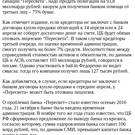
санации “Пересвета”, надо продать облигации на 93,8
миллиарда рублей: кворум для получения банком помощи от
третьих лиц – 75% бумаг.
Как отмечает издание, если кредиторы не заключат с банком
договоры купли-продажи облигаций к 14 апреля или к 24
апреля не соберут достаточно денег на счете, ЦБ будет обязан
отозвать лицензию “Пересвета”. В таком случае кредиторы
третьей очереди, по оценке временной администрации,
смогут получить не более 7% средств. Несоответствие между
справедливой стоимостью активов и обязательств, по данным
ЦБ и АСВ, составляет 103 миллиарда рублей, говорится в
письме. Однако участвовать в bail-in Федоренко не видит
смысла: тогда его компания получит лишь 127 тысяч рублей.
Как добавляется, в случае, если кредиторы не заключат с
банком договоры купли-продажи к середине апреля, у
«Пересвета» может быть отозвана лицензия.
О проблемах банка «Пересвет» стало известно осенью 2016
года. 21 октября в банке была введена временная
администрация. В ноябре того же года стало известно, что ЦБ
РФ сформировал предложение по выводу банка из кризиса,
согласно которому, сумма оздоровления банка составит 106
млрд рублей, что, по данным СМИ, превышает капитал банка
почти в пять раз.