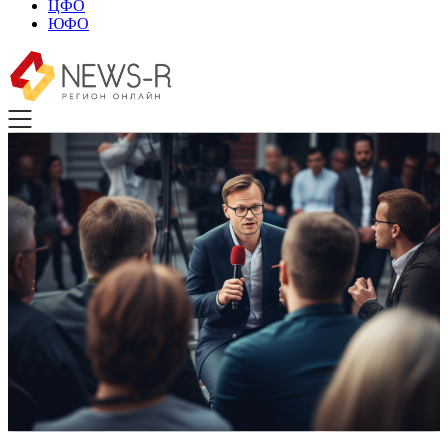
ЦФО
ЮФО