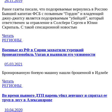
26.11.2019
Ранее газеты писали, что подозреваемые вернулись в Россию
Бывший капитан ФСБ с позывным “Гордон” и владеющий
джиу-джитсу является подозреваемым “убийцей”, который
ответственен за отравление в Солсбери Сергея и Юлии
Скрипаль. С такой сенсационной новостью
Читать
РЕГИОНЫ
Военные из РФ в Сирии захватили турецкий
бронеавтомобиль Vuran и выявили его уязвимости
05.03.2021
Бронированную боевую машину нашли брошенной в Идлибе
Читать
РЕГИОНЫ
Во время пьяного ДТП парень убил девушку и спрятал ее
труп в лесу в Александрове
10.04.2020