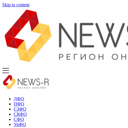
Skip to content
ДФО
ПФО
СЗФО
СКФО
СФО
УрФО