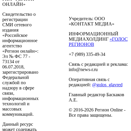
ОНЛАЙН»
Свидетельство о
Учредитель: ООО
регистрации
«КОНТАКТ МЕДИА»
СМИ сетевого
издания
ИНФОРМАЦИОННЫЙ
«Российское
МЕДИАХОЛДИНГ
«ГОЛОС
информационное
РЕГИОНОВ
агентство
«Регион онлайн»:
+7 (989) 335-49-34
Эл № ФС 77 -
73134 от
Связь с редакцией и реклама:
06.07.2018,
info@news-r.ru
зарегистрировано
Федеральной
Оперативная связь с
службой по
редакцией:
@golos_glavred
надзору в сфере
связи,
Главный редактор Баскаков
информационных
А.Е.
технологий и
массовых
© 2016-2026 Регион Online -
коммуникаций.
Все права защищены.
Данный ресурс
может содержать