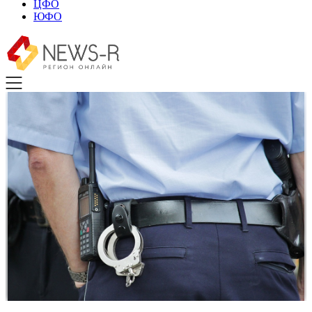
ЦФО
ЮФО