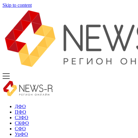
Skip to content
ДФО
ПФО
СЗФО
СКФО
СФО
УрФО