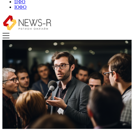
ЦФО
ЮФО