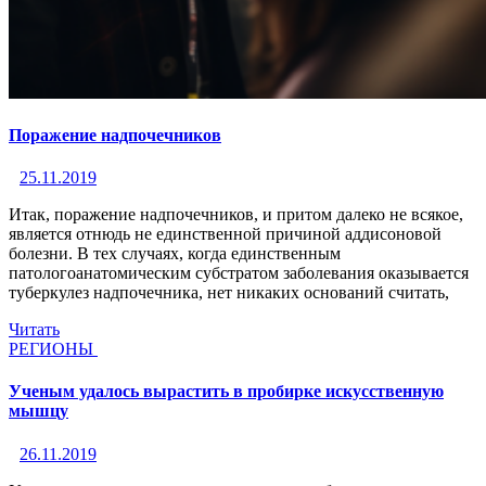
Поражение надпочечников
25.11.2019
Итак, поражение надпочечников, и притом далеко не всякое,
является отнюдь не единственной причиной аддисоновой
болезни. В тех случаях, когда единственным
патологоанатомическим субстратом заболевания оказывается
туберкулез надпочечника, нет никаких оснований считать,
Читать
РЕГИОНЫ
Ученым удалось вырастить в пробирке искусственную
мышцу
26.11.2019