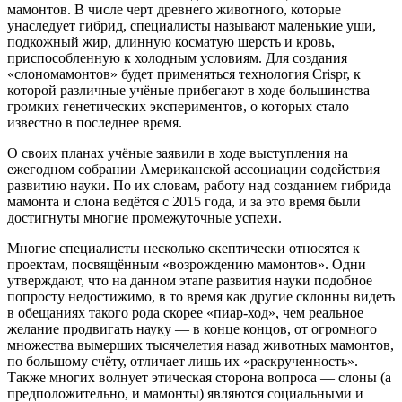
мамонтов. В числе черт древнего животного, которые
унаследует гибрид, специалисты называют маленькие уши,
подкожный жир, длинную косматую шерсть и кровь,
приспособленную к холодным условиям. Для создания
«слономамонтов» будет применяться технология Crispr, к
которой различные учёные прибегают в ходе большинства
громких генетических экспериментов, о которых стало
известно в последнее время.
О своих планах учёные заявили в ходе выступления на
ежегодном собрании Американской ассоциации содействия
развитию науки. По их словам, работу над созданием гибрида
мамонта и слона ведётся с 2015 года, и за это время были
достигнуты многие промежуточные успехи.
Многие специалисты несколько скептически относятся к
проектам, посвящённым «возрождению мамонтов». Одни
утверждают, что на данном этапе развития науки подобное
попросту недостижимо, в то время как другие склонны видеть
в обещаниях такого рода скорее «пиар-ход», чем реальное
желание продвигать науку — в конце концов, от огромного
множества вымерших тысячелетия назад животных мамонтов,
по большому счёту, отличает лишь их «раскрученность».
Также многих волнует этическая сторона вопроса — слоны (а
предположительно, и мамонты) являются социальными и