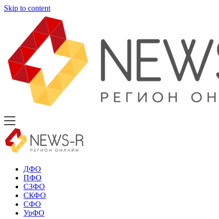
Skip to content
ДФО
ПФО
СЗФО
СКФО
СФО
УрФО