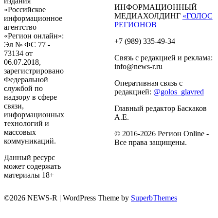
издания
ИНФОРМАЦИОННЫЙ
«Российское
МЕДИАХОЛДИНГ
«ГОЛОС
информационное
РЕГИОНОВ
агентство
«Регион онлайн»:
+7 (989) 335-49-34
Эл № ФС 77 -
73134 от
Связь с редакцией и реклама:
06.07.2018,
info@news-r.ru
зарегистрировано
Федеральной
Оперативная связь с
службой по
редакцией:
@golos_glavred
надзору в сфере
связи,
Главный редактор Баскаков
информационных
А.Е.
технологий и
массовых
© 2016-2026 Регион Online -
коммуникаций.
Все права защищены.
Данный ресурс
может содержать
материалы 18+
©2026 NEWS-R
| WordPress Theme by
SuperbThemes