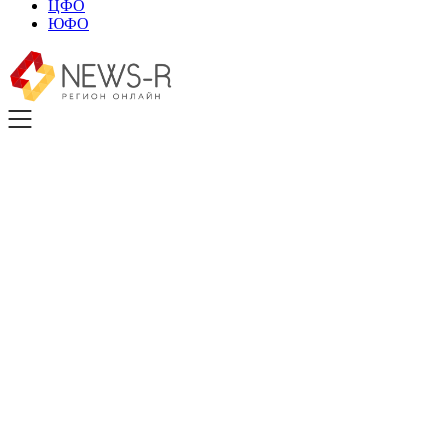
ЦФО
ЮФО