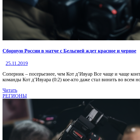
Сборную России в матче с Бельгией ждет красное и черное
25.11.2019
Соперник – посерьезнее, чем Кот д’Ивуар Все чаще и чаще ко
команды Кот д’Ивуара (0:2) кое-кто даже стал винить во всем 
Читать
РЕГИОНЫ