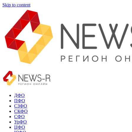
Skip to content
ДФО
ПФО
СЗФО
СКФО
СФО
УрФО
ЦФО