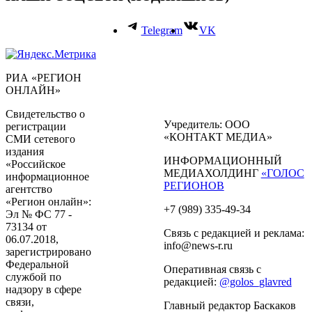
Telegram
VK
РИА «РЕГИОН
ОНЛАЙН»
Свидетельство о
Учредитель: ООО
регистрации
«КОНТАКТ МЕДИА»
СМИ сетевого
издания
ИНФОРМАЦИОННЫЙ
«Российское
МЕДИАХОЛДИНГ
«ГОЛОС
информационное
РЕГИОНОВ
агентство
«Регион онлайн»:
+7 (989) 335-49-34
Эл № ФС 77 -
73134 от
Связь с редакцией и реклама:
06.07.2018,
info@news-r.ru
зарегистрировано
Федеральной
Оперативная связь с
службой по
редакцией:
@golos_glavred
надзору в сфере
связи,
Главный редактор Баскаков