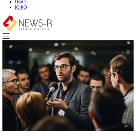
ЦФО
ЮФО