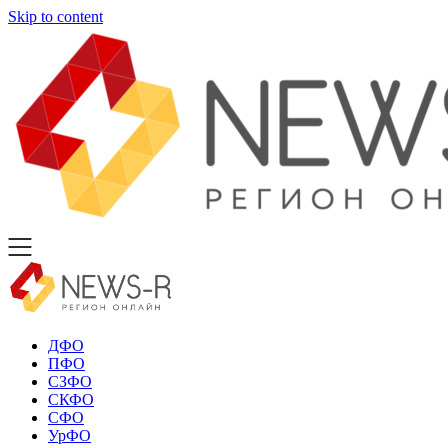
Skip to content
ДФО
ПФО
СЗФО
СКФО
СФО
УрФО