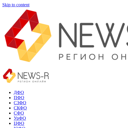
Skip to content
ДФО
ПФО
СЗФО
СКФО
СФО
УрФО
ЦФО