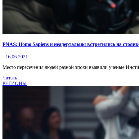
PNAS: Homo Sapiens и неадертальцы встретились на стоянке
16.06.2021
Место пересечения людей разной эпохи выявили ученые Инсти
Читать
РЕГИОНЫ