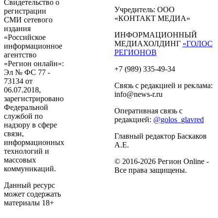
Свидетельство о
Учредитель: ООО
регистрации
«КОНТАКТ МЕДИА»
СМИ сетевого
издания
ИНФОРМАЦИОННЫЙ
«Российское
МЕДИАХОЛДИНГ
«ГОЛОС
информационное
РЕГИОНОВ
агентство
«Регион онлайн»:
+7 (989) 335-49-34
Эл № ФС 77 -
73134 от
Связь с редакцией и реклама:
06.07.2018,
info@news-r.ru
зарегистрировано
Федеральной
Оперативная связь с
службой по
редакцией:
@golos_glavred
надзору в сфере
связи,
Главный редактор Баскаков
информационных
А.Е.
технологий и
массовых
© 2016-2026 Регион Online -
коммуникаций.
Все права защищены.
Данный ресурс
может содержать
материалы 18+