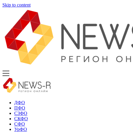
Skip to content
ДФО
ПФО
СЗФО
СКФО
СФО
УрФО