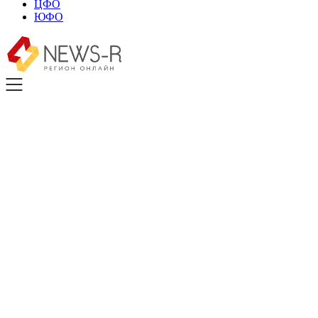
ЦФО
ЮФО