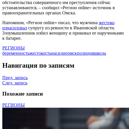
обстоятельства совершенного им преступления сейчас
устанавливаются, – сообщил «Регион online» источник в
правоохранительных органах Омска.
Напомним, «Регион online» писал, что мужчина
жестоко
изнасиловал
супругу из ревности в Ивановской области.
Злоумышленник избил женщину и приковал ее наручниками
к батарее.
РЕГИОНЫ
беременность
жестокость
насилие
омск
полиция
школа
Навигация по записям
Пред. запись
След. запись
Похожие записи
РЕГИОНЫ