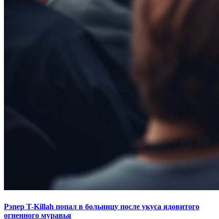
Рэпер T-Killah попал в больницу после укуса ядовитого
огненного муравья