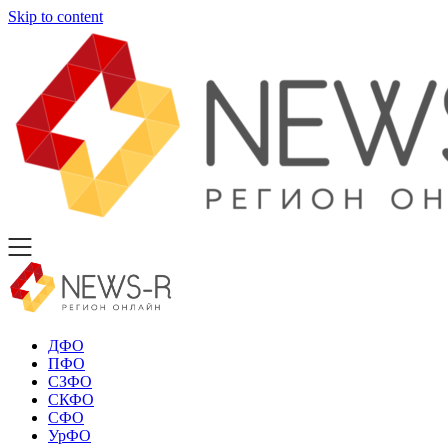
Skip to content
ДФО
ПФО
СЗФО
СКФО
СФО
УрФО