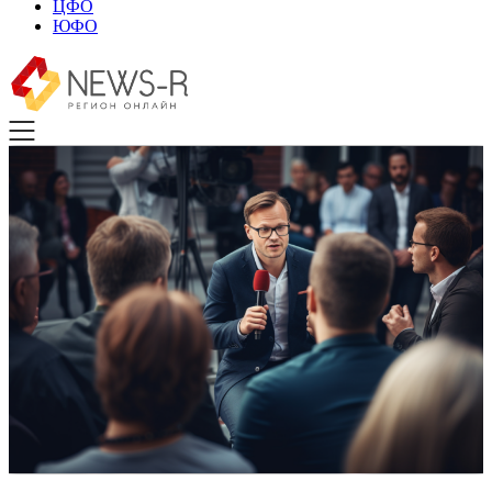
ЦФО
ЮФО