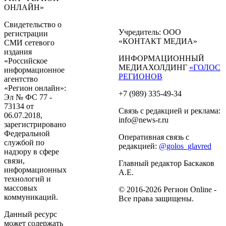
ОНЛАЙН»
Свидетельство о
Учредитель: ООО
регистрации
«КОНТАКТ МЕДИА»
СМИ сетевого
издания
ИНФОРМАЦИОННЫЙ
«Российское
МЕДИАХОЛДИНГ
«ГОЛОС
информационное
РЕГИОНОВ
агентство
«Регион онлайн»:
+7 (989) 335-49-34
Эл № ФС 77 -
73134 от
Связь с редакцией и реклама:
06.07.2018,
info@news-r.ru
зарегистрировано
Федеральной
Оперативная связь с
службой по
редакцией:
@golos_glavred
надзору в сфере
связи,
Главный редактор Баскаков
информационных
А.Е.
технологий и
массовых
© 2016-2026 Регион Online -
коммуникаций.
Все права защищены.
Данный ресурс
может содержать