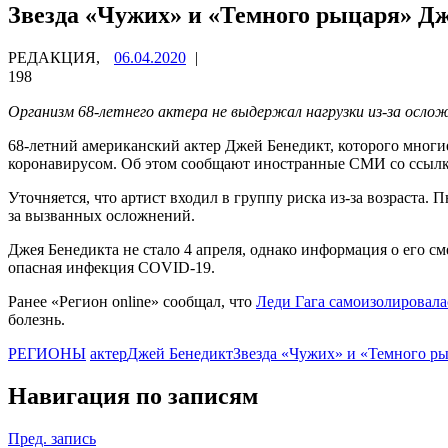
Звезда «Чужих» и «Темного рыцаря» Д
РЕДАКЦИЯ,
06.04.2020
|
198
Организм 68-летнего актера не выдержал нагрузки из-за осло
68-летний американский актер Джей Бенедикт, которого многие
коронавирусом. Об этом сообщают иностранные СМИ со ссылк
Уточняется, что артист входил в группу риска из-за возраста.
за вызванных осложнений.
Джея Бенедикта не стало 4 апреля, однако информация о его см
опасная инфекция COVID-19.
Ранее «Регион online» сообщал, что
Леди Гага самоизолировала
болезнь.
РЕГИОНЫ
актер
Джей Бенедикт
Звезда «Чужих» и «Темного р
Навигация по записям
Пред. запись