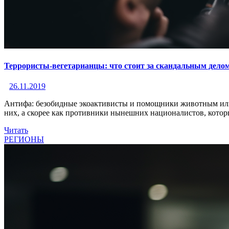
Террористы-вегетарианцы: что стоит за скандальным делом
26.11.2019
Антифа: безобидные экоактивисты и помощники животным или с
них, а скорее как противники нынешних националистов, котор
Читать
РЕГИОНЫ