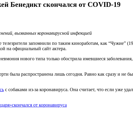
жей Бенедикт скончался от COVID-19
жнений, вызванных коронавирусной инфекцией
 телезрители запомнили по таким киноработам, как “Чужие” (19
ой на официальный сайт актера.
 Пневмония нового типа только обострила имевшиеся заболевания
ерти была распространена лишь сегодня. Равно как сразу и не б
сь
с собаками из-за коронавируса. Она считает, что если уже уда
ыцаря»
скончался от коронавируса