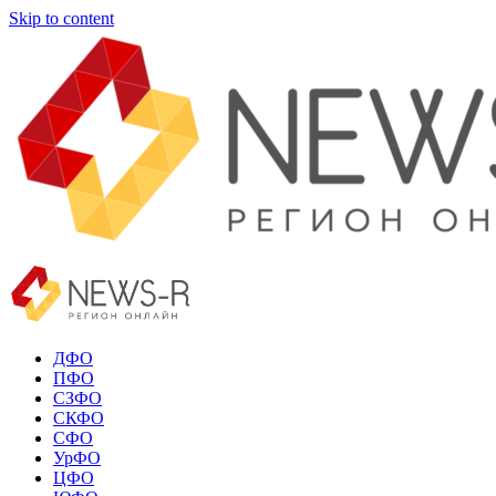
Skip to content
ДФО
ПФО
СЗФО
СКФО
СФО
УрФО
ЦФО