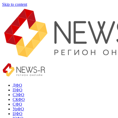
Skip to content
ДФО
ПФО
СЗФО
СКФО
СФО
УрФО
ЦФО