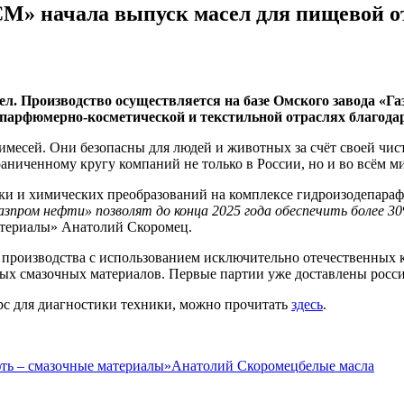
СМ» начала выпуск масел для пищевой о
. Производство осуществляется на базе Омского завода «Г
 парфюмерно-косметической и текстильной отраслях благод
примесей. Они безопасны для людей и животных за счёт своей чи
аниченному кругу компаний не только в России, но и во всём ми
ки и химических преобразований на комплексе гидроизодепараф
пром нефти» позволят до конца 2025 года обеспечить более 30
атериалы» Анатолий Скоромец.
производства с использованием исключительно отечественных 
вых смазочных материалов. Первые партии уже доставлены росс
рс для диагностики техники, можно прочитать
здесь
.
ть – смазочные материалы»
Анатолий Скоромец
белые масла