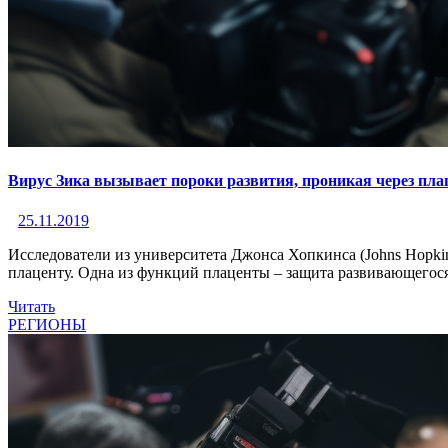
Вирус Зика вызывает пороки развития, проникая через пла
25.11.2019
Исследователи из университета Джонса Хопкинса (Johns Hopkin
плаценту. Одна из функций плаценты – защита развивающегося 
Читать
РЕГИОНЫ