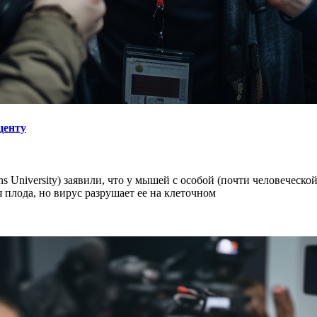
центу
s University) заявили, что у мышей с особой (почти человеческ
плода, но вирус разрушает ее на клеточном