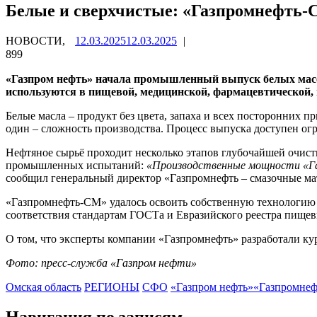
Белые и сверхчистые: «Газпромнефть-
НОВОСТИ,
12.03.2025
12.03.2025
|
899
«Газпром нефть» начала промышленный выпуск белых масел
используются в пищевой, медицинской, фармацевтической,
Белые масла – продукт без цвета, запаха и всех посторонних 
один – сложность производства. Процесс выпуска доступен огр
Нефтяное сырьё проходит несколько этапов глубочайшей очист
промышленных испытаний:
«Производственные мощности «Газ
сообщил генеральный директор «Газпромнефть – смазочные м
«Газпромнефть-СМ» удалось освоить собственную технологию 
соответствия стандартам ГОСТа и Евразийского реестра пище
О том, что эксперты компании «Газпромнефть» разработали ку
Фото: пресс-служба «Газпром нефти»
Омская область
РЕГИОНЫ
СФО
«Газпром нефть»
«Газпромнеф
Навигация по записям