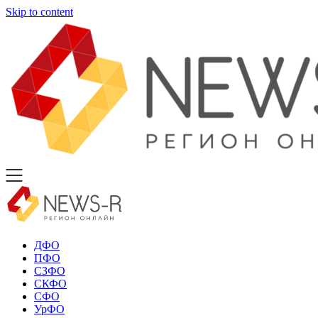
Skip to content
ДФО
ПФО
СЗФО
СКФО
СФО
УрФО