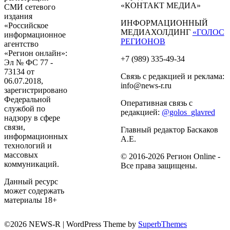
«КОНТАКТ МЕДИА»
СМИ сетевого
издания
ИНФОРМАЦИОННЫЙ
«Российское
МЕДИАХОЛДИНГ
«ГОЛОС
информационное
РЕГИОНОВ
агентство
«Регион онлайн»:
+7 (989) 335-49-34
Эл № ФС 77 -
73134 от
Связь с редакцией и реклама:
06.07.2018,
info@news-r.ru
зарегистрировано
Федеральной
Оперативная связь с
службой по
редакцией:
@golos_glavred
надзору в сфере
связи,
Главный редактор Баскаков
информационных
А.Е.
технологий и
массовых
© 2016-2026 Регион Online -
коммуникаций.
Все права защищены.
Данный ресурс
может содержать
материалы 18+
©2026 NEWS-R
| WordPress Theme by
SuperbThemes