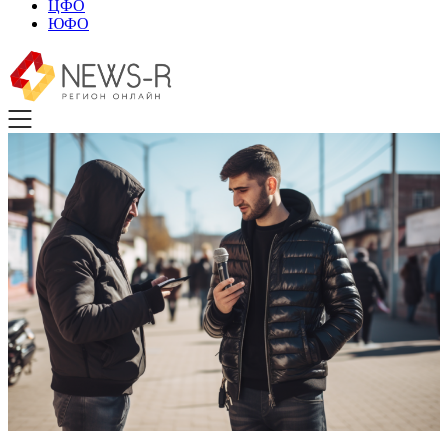
ЦФО
ЮФО