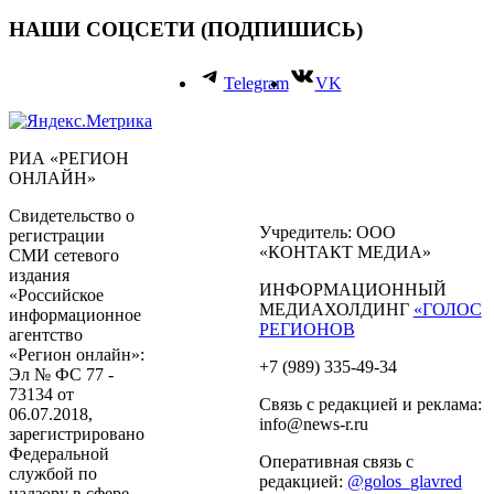
НАШИ СОЦСЕТИ (ПОДПИШИСЬ)
Telegram
VK
РИА «РЕГИОН
ОНЛАЙН»
Свидетельство о
Учредитель: ООО
регистрации
«КОНТАКТ МЕДИА»
СМИ сетевого
издания
ИНФОРМАЦИОННЫЙ
«Российское
МЕДИАХОЛДИНГ
«ГОЛОС
информационное
РЕГИОНОВ
агентство
«Регион онлайн»:
+7 (989) 335-49-34
Эл № ФС 77 -
73134 от
Связь с редакцией и реклама:
06.07.2018,
info@news-r.ru
зарегистрировано
Федеральной
Оперативная связь с
службой по
редакцией:
@golos_glavred
надзору в сфере