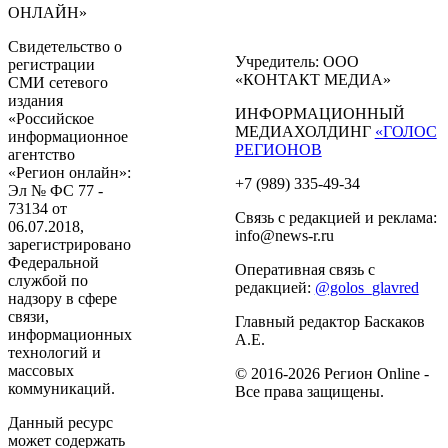
ОНЛАЙН»
Свидетельство о
Учредитель: ООО
регистрации
«КОНТАКТ МЕДИА»
СМИ сетевого
издания
ИНФОРМАЦИОННЫЙ
«Российское
МЕДИАХОЛДИНГ
«ГОЛОС
информационное
РЕГИОНОВ
агентство
«Регион онлайн»:
+7 (989) 335-49-34
Эл № ФС 77 -
73134 от
Связь с редакцией и реклама:
06.07.2018,
info@news-r.ru
зарегистрировано
Федеральной
Оперативная связь с
службой по
редакцией:
@golos_glavred
надзору в сфере
связи,
Главный редактор Баскаков
информационных
А.Е.
технологий и
массовых
© 2016-2026 Регион Online -
коммуникаций.
Все права защищены.
Данный ресурс
может содержать