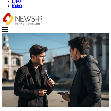
ЦФО
ЮФО