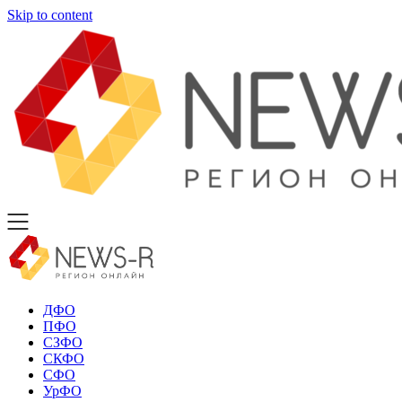
Skip to content
ДФО
ПФО
СЗФО
СКФО
СФО
УрФО