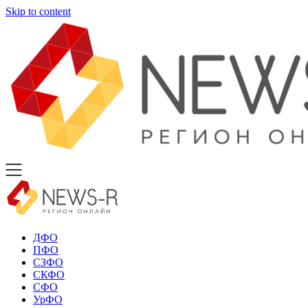
Skip to content
ДФО
ПФО
СЗФО
СКФО
СФО
УрФО