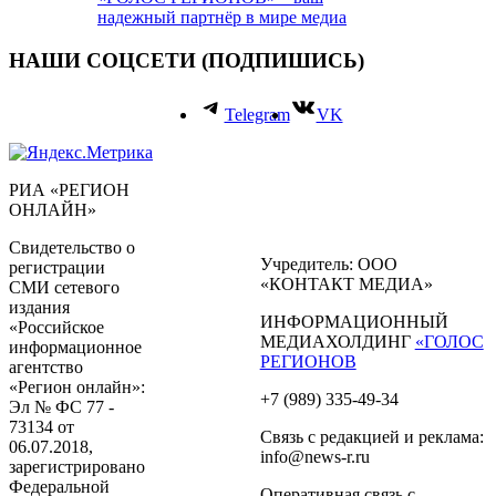
надежный партнёр в мире медиа
НАШИ СОЦСЕТИ (ПОДПИШИСЬ)
Telegram
VK
РИА «РЕГИОН
ОНЛАЙН»
Свидетельство о
Учредитель: ООО
регистрации
«КОНТАКТ МЕДИА»
СМИ сетевого
издания
ИНФОРМАЦИОННЫЙ
«Российское
МЕДИАХОЛДИНГ
«ГОЛОС
информационное
РЕГИОНОВ
агентство
«Регион онлайн»:
+7 (989) 335-49-34
Эл № ФС 77 -
73134 от
Связь с редакцией и реклама:
06.07.2018,
info@news-r.ru
зарегистрировано
Федеральной
Оперативная связь с