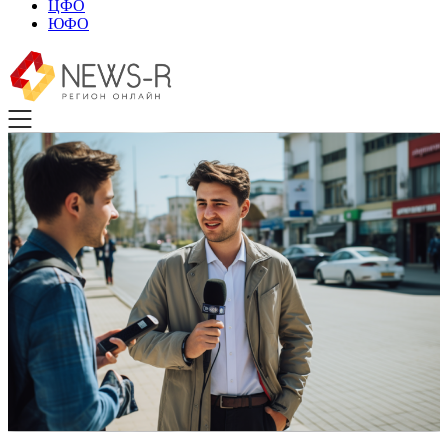
ЦФО
ЮФО