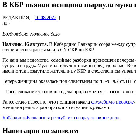
В КБР пьяная женщина пырнула мужа н
РЕДАКЦИЯ,
16.08.2022
|
305
Возбуждено уголовное дело
Нальчик, 16 августа.
В Кабардино-Балкарии ссора между супр
случившегося рассказали в СУ СКР по КБР.
По данным ведомства, семейные разборки произошли вечером 8 
супруга в грудь. Мужчина получил тяжкий вред здоровью. Во 
именно так возмутило жительницу КБР, в следственном управ
Теперь женщина оказалась под следствием по п. «з» ч.2 ст.111 
– Расследование уголовного дела продолжается, – рассказали 
Ранее стало известно, что полиция начала
служебную проверку
женщина решила разобраться в ситуации кулаками.
Кабардино-Балкарская республика
ссора
уголовное дело
Навигация по записям