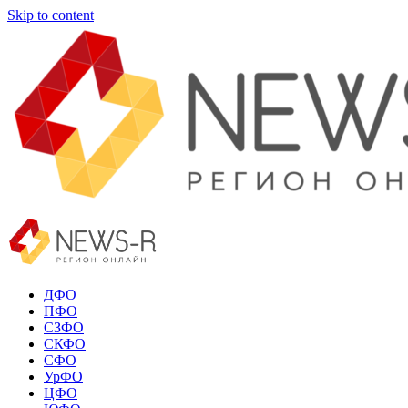
Skip to content
ДФО
ПФО
СЗФО
СКФО
СФО
УрФО
ЦФО