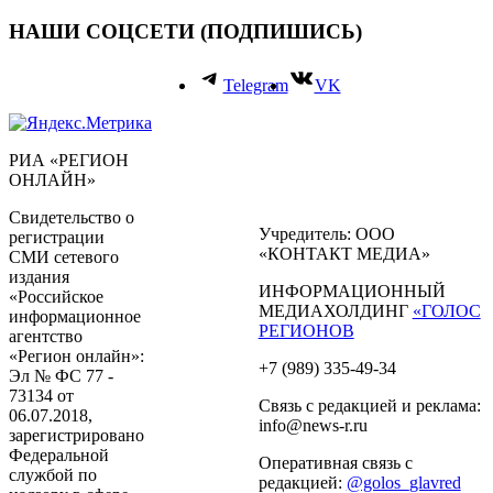
НАШИ СОЦСЕТИ (ПОДПИШИСЬ)
Telegram
VK
РИА «РЕГИОН
ОНЛАЙН»
Свидетельство о
Учредитель: ООО
регистрации
«КОНТАКТ МЕДИА»
СМИ сетевого
издания
ИНФОРМАЦИОННЫЙ
«Российское
МЕДИАХОЛДИНГ
«ГОЛОС
информационное
РЕГИОНОВ
агентство
«Регион онлайн»:
+7 (989) 335-49-34
Эл № ФС 77 -
73134 от
Связь с редакцией и реклама:
06.07.2018,
info@news-r.ru
зарегистрировано
Федеральной
Оперативная связь с
службой по
редакцией:
@golos_glavred