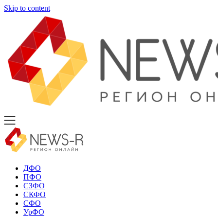
Skip to content
ДФО
ПФО
СЗФО
СКФО
СФО
УрФО