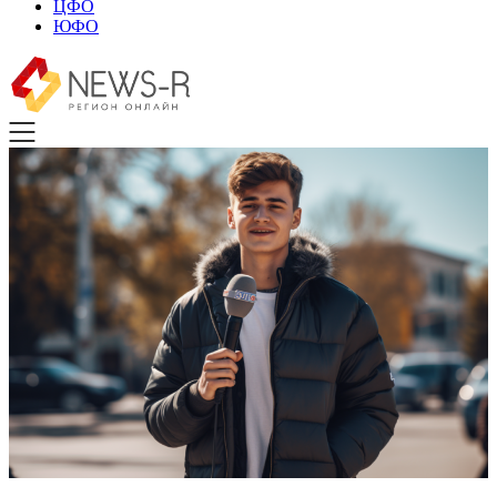
ЦФО
ЮФО