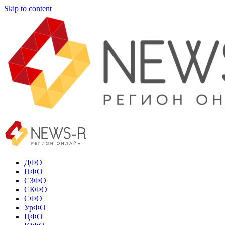
Skip to content
ДФО
ПФО
СЗФО
СКФО
СФО
УрФО
ЦФО