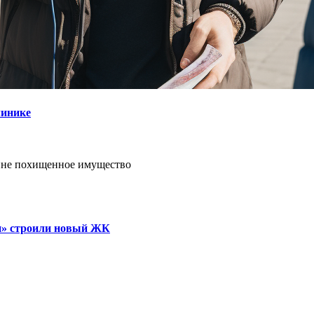
линике
ине похищенное имущество
ки» строили новый ЖК