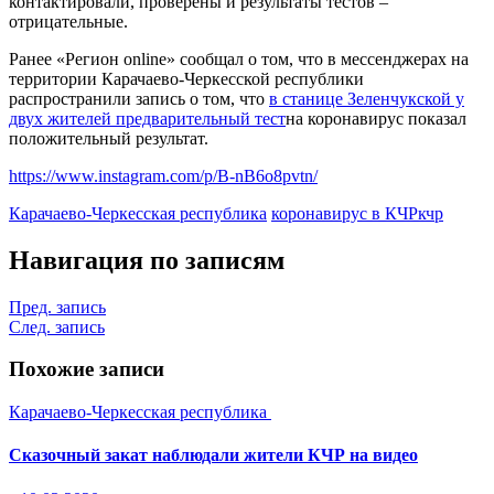
контактировали, проверены и результаты тестов –
отрицательные.
Ранее «Регион online» сообщал о том, что в мессенджерах на
территории Карачаево-Черкесской республики
распространили запись о том, что
в станице Зеленчукской у
двух жителей предварительный тест
на коронавирус показал
положительный результат.
https://www.instagram.com/p/B-nB6o8pvtn/
Карачаево-Черкесская республика
коронавирус в КЧР
кчр
Навигация по записям
Пред. запись
След. запись
Похожие записи
Карачаево-Черкесская республика
Сказочный закат наблюдали жители КЧР на видео