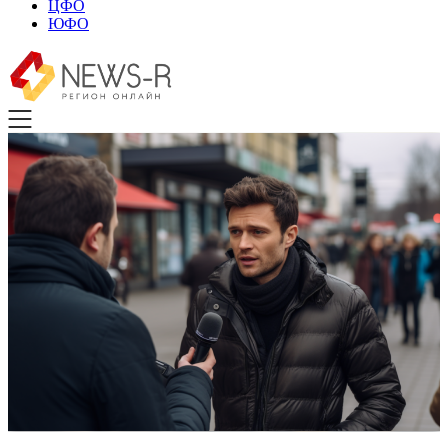
ЦФО
ЮФО