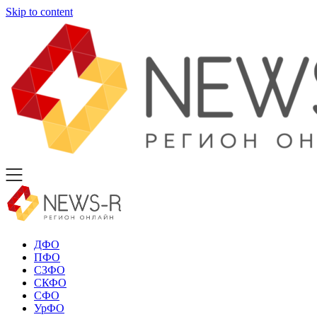
Skip to content
ДФО
ПФО
СЗФО
СКФО
СФО
УрФО