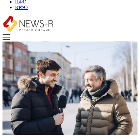
ЦФО
ЮФО