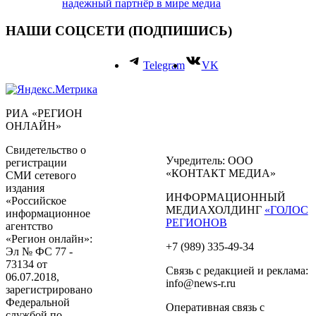
надежный партнёр в мире медиа
НАШИ СОЦСЕТИ (ПОДПИШИСЬ)
Telegram
VK
РИА «РЕГИОН
ОНЛАЙН»
Свидетельство о
Учредитель: ООО
регистрации
«КОНТАКТ МЕДИА»
СМИ сетевого
издания
ИНФОРМАЦИОННЫЙ
«Российское
МЕДИАХОЛДИНГ
«ГОЛОС
информационное
РЕГИОНОВ
агентство
«Регион онлайн»:
+7 (989) 335-49-34
Эл № ФС 77 -
73134 от
Связь с редакцией и реклама:
06.07.2018,
info@news-r.ru
зарегистрировано
Федеральной
Оперативная связь с
службой по