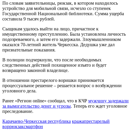
По словам заявительницы, рюкзак, в котором находилось
устройство для мобильной связи, исчезло со ступенек
Государственной Национальной библиотеки. Сумма ущерба
составила 9 тысяч рублей.
Сыщикам удалось выйти на лицо, причастное к
имущественному преступлению. Была установлена личность
подозреваемого, а затем его задержали. Злоумышленником
оказался 70-летний житель Черкесска. Дедушка уже дал
признательные показания.
В полиции подчеркнули, что после необходимых
следственных действий похищенное изъято и будет
возвращено законной владелице.
В отношении престарелого воришки принимается
процессуальное решение – решается вопрос о возбуждении
уголовного дела.
Ранее «Регион online» сообщал, что в КЧР
мужчину задержали
за вымогательство денег и угрозы
. Теперь его ждет уголовное
преследование.
Карачаево-Черкесская республика
кража
престарелый
вор
рюкзак
смартфон