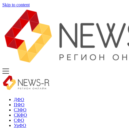
Skip to content
ДФО
ПФО
СЗФО
СКФО
СФО
УрФО