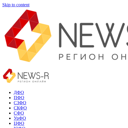
Skip to content
ДФО
ПФО
СЗФО
СКФО
СФО
УрФО
ЦФО