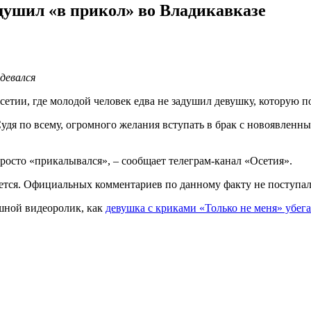
душил «в прикол» во Владикавказе
девался
тии, где молодой человек едва не задушил девушку, которую п
удя по всему, огромного желания вступать в брак с новоявлен
просто «прикалывался», – сообщает телеграм-канал «Осетия».
ется. Официальных комментариев по данному факту не поступал
ешной видеоролик, как
девушка с криками «Только не меня» убега