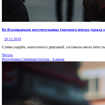
Во Владикавказе посетительница торгового центра украла
20.12.2019
Сумма ущерба, нанесенного девушкой, составила около пяти т
Читать
Республика Северная Осетия - Алания