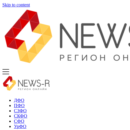
Skip to content
ДФО
ПФО
СЗФО
СКФО
СФО
УрФО