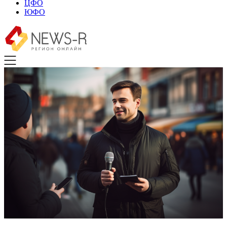
ЦФО
ЮФО