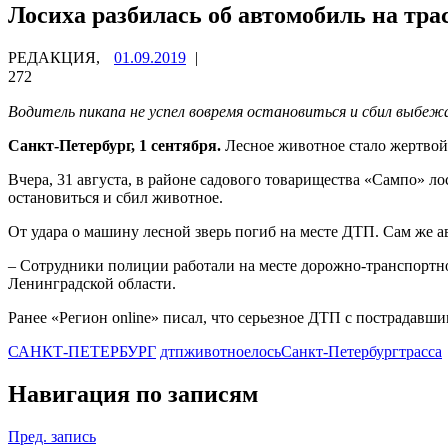
Лосиха разбилась об автомобиль на тр
РЕДАКЦИЯ,
01.09.2019
|
272
Водитель пикапа не успел вовремя остановиться и сбил выбе
Санкт-Петербург, 1 сентября.
Лесное животное стало жертвой
Вчера, 31 августа, в районе садового товарищества «Сампо» л
остановиться и сбил животное.
От удара о машину лесной зверь погиб на месте ДТП. Сам же а
– Сотрудники полиции работали на месте дорожно-транспортно
Ленинградской области.
Ранее «Регион online» писал, что серьезное ДТП с пострадавш
САНКТ-ПЕТЕРБУРГ
дтп
животное
лось
Санкт-Петербург
трасса
Навигация по записям
Пред. запись