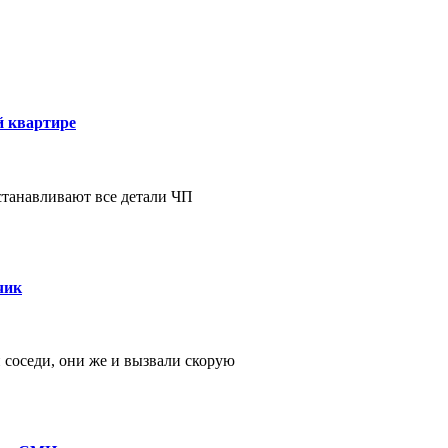
й квартире
станавливают все детали ЧП
чик
 соседи, они же и вызвали скорую