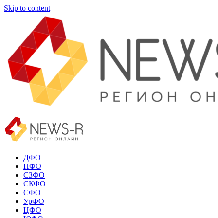
Skip to content
ДФО
ПФО
СЗФО
СКФО
СФО
УрФО
ЦФО