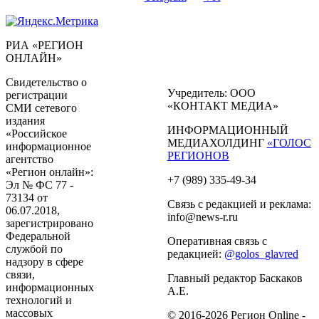
РИА «РЕГИОН
ОНЛАЙН»
Свидетельство о
Учредитель: ООО
регистрации
«КОНТАКТ МЕДИА»
СМИ сетевого
издания
ИНФОРМАЦИОННЫЙ
«Российское
МЕДИАХОЛДИНГ
«ГОЛОС
информационное
РЕГИОНОВ
агентство
«Регион онлайн»:
+7 (989) 335-49-34
Эл № ФС 77 -
73134 от
Связь с редакцией и реклама:
06.07.2018,
info@news-r.ru
зарегистрировано
Федеральной
Оперативная связь с
службой по
редакцией:
@golos_glavred
надзору в сфере
связи,
Главный редактор Баскаков
информационных
А.Е.
технологий и
массовых
© 2016-2026 Регион Online -