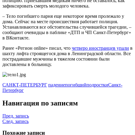
полицию. Приехавшим медикам ничего не оставалось, как
зафиксировать смерть молодого человека.
– Тело погибшего парня еще некоторое время пролежало у
дома. Сейчас на месте происшествия работает полиция.
Устанавливаются все обстоятельства случившейся трагедии, –
сообщают очевидцы в паблике «ДТП и ЧП Санкт-Петербург»
в ВКонтакте.
Ранее «Регион online» писал, что
четверо иностранцев упали
в
шахту лифта строящегося дома в Ленинградской области. Все
пострадавшие мужчины в тяжелом состоянии были
доставлены в больницу.
САНКТ-ПЕТЕРБУРГ
падение
погибший
подростки
Санкт-
Петербург
Навигация по записям
Пред. запись
След. запись
Похожие записи