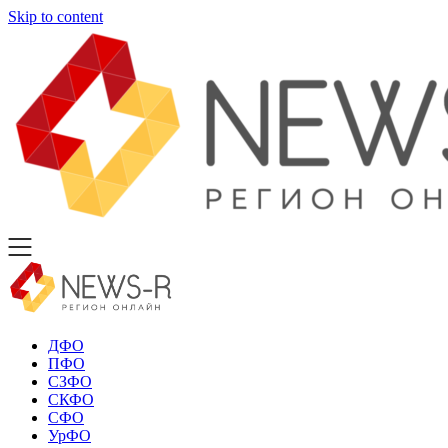
Skip to content
ДФО
ПФО
СЗФО
СКФО
СФО
УрФО