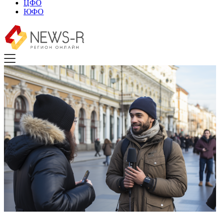
ЦФО
ЮФО