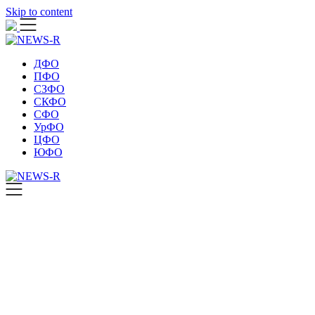
Skip to content
ДФО
ПФО
СЗФО
СКФО
СФО
УрФО
ЦФО
ЮФО