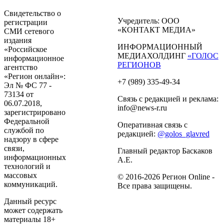
Свидетельство о
Учредитель: ООО
регистрации
«КОНТАКТ МЕДИА»
СМИ сетевого
издания
ИНФОРМАЦИОННЫЙ
«Российское
МЕДИАХОЛДИНГ
«ГОЛОС
информационное
РЕГИОНОВ
агентство
«Регион онлайн»:
+7 (989) 335-49-34
Эл № ФС 77 -
73134 от
Связь с редакцией и реклама:
06.07.2018,
info@news-r.ru
зарегистрировано
Федеральной
Оперативная связь с
службой по
редакцией:
@golos_glavred
надзору в сфере
связи,
Главный редактор Баскаков
информационных
А.Е.
технологий и
массовых
© 2016-2026 Регион Online -
коммуникаций.
Все права защищены.
Данный ресурс
может содержать
материалы 18+