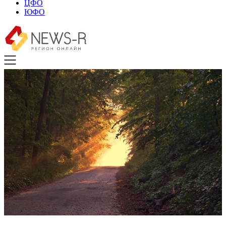
ЦФО
ЮФО