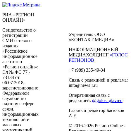
РИА «РЕГИОН
ОНЛАЙН»
Свидетельство о
Учредитель: ООО
регистрации
«КОНТАКТ МЕДИА»
СМИ сетевого
издания
ИНФОРМАЦИОННЫЙ
«Российское
МЕДИАХОЛДИНГ
«ГОЛОС
информационное
РЕГИОНОВ
агентство
«Регион онлайн»:
+7 (989) 335-49-34
Эл № ФС 77 -
73134 от
Связь с редакцией и реклама:
06.07.2018,
info@news-r.ru
зарегистрировано
Федеральной
Оперативная связь с
службой по
редакцией:
@golos_glavred
надзору в сфере
связи,
Главный редактор Баскаков
информационных
А.Е.
технологий и
массовых
© 2016-2026 Регион Online -
коммуникаций.
Все права защищены.