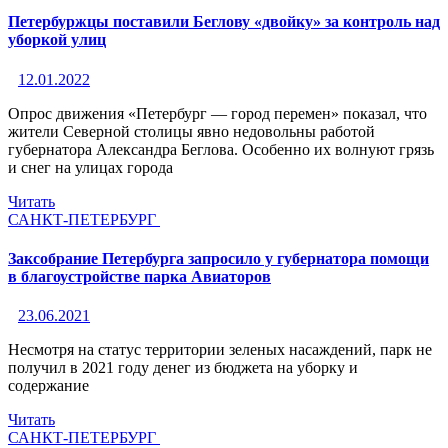
Петербуржцы поставили Беглову «двойку» за контроль над
уборкой улиц
12.01.2022
Опрос движения «Петербург — город перемен» показал, что
жители Северной столицы явно недовольны работой
губернатора Александра Беглова. Особенно их волнуют грязь
и снег на улицах города
Читать
САНКТ-ПЕТЕРБУРГ
Заксобрание Петербурга запросило у губернатора помощи
в благоустройстве парка Авиаторов
23.06.2021
Несмотря на статус территории зеленых насаждений, парк не
получил в 2021 году денег из бюджета на уборку и
содержание
Читать
САНКТ-ПЕТЕРБУРГ