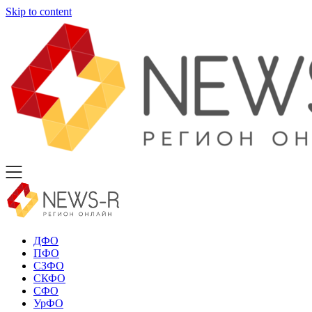
Skip to content
ДФО
ПФО
СЗФО
СКФО
СФО
УрФО