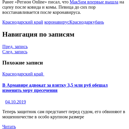
Ранее «Регион Online» писал, что
МакSим впервые вышла
на
сцену после ковида и комы. Певица до сих пор
восстанавливается после коронавируса.
Краснодарский край
коронавирус
Краснодар
кубань
Навигация по записям
Пред. запись
След. запись
Похожие записи
Краснодарский край
В Армавире адвокат за взятку 3,5 млн руб обещал
изменить меру пресечения
04.10.2019
Теперь защитник сам предстанет перед судом, его обвиняют в
мошенничестве в особо крупном размере
Читать