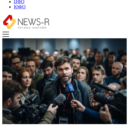
ЦФО
ЮФО