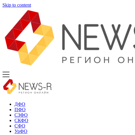
Skip to content
ДФО
ПФО
СЗФО
СКФО
СФО
УрФО