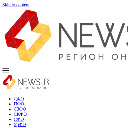
Skip to content
ДФО
ПФО
СЗФО
СКФО
СФО
УрФО