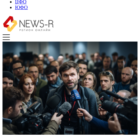
ЦФО
ЮФО