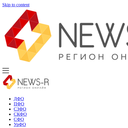
Skip to content
ДФО
ПФО
СЗФО
СКФО
СФО
УрФО