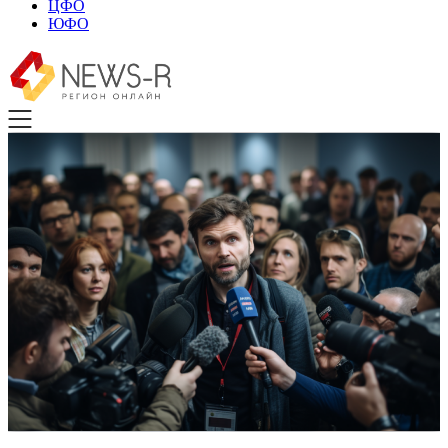
ЦФО
ЮФО