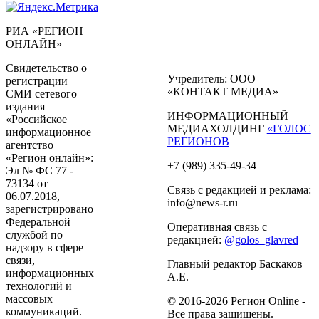
РИА «РЕГИОН
ОНЛАЙН»
Свидетельство о
Учредитель: ООО
регистрации
«КОНТАКТ МЕДИА»
СМИ сетевого
издания
ИНФОРМАЦИОННЫЙ
«Российское
МЕДИАХОЛДИНГ
«ГОЛОС
информационное
РЕГИОНОВ
агентство
«Регион онлайн»:
+7 (989) 335-49-34
Эл № ФС 77 -
73134 от
Связь с редакцией и реклама:
06.07.2018,
info@news-r.ru
зарегистрировано
Федеральной
Оперативная связь с
службой по
редакцией:
@golos_glavred
надзору в сфере
связи,
Главный редактор Баскаков
информационных
А.Е.
технологий и
массовых
© 2016-2026 Регион Online -
коммуникаций.
Все права защищены.