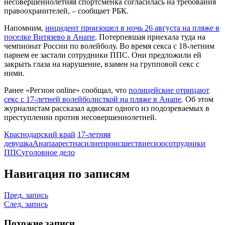
несовершеннолетняя спортсменка согласилась на требования
правоохранителей, – сообщает РБК.
Напомним,
инцидент произошел в ночь 26 августа на пляже в
поселке Витязево в Анапе
. Потерпевшая приехала туда на
чемпионат России по волейболу. Во время секса с 18-летним
парнем ее застали сотрудники ППС. Они предложили ей
закрыть глаза на нарушение, взамен на групповой секс с
ними.
Ранее «Регион online» сообщал, что
полицейские отрицают
секс с 17-летней волейболисткой на пляже
в Анапе
. Об этом
журналистам рассказал адвокат одного из подозреваемых в
преступлении против несовершеннолетней.
Краснодарский край
17-летняя
девушка
Анапа
арест
насилие
происшествие
сизо
сотрудники
ППС
уголовное дело
Навигация по записям
Пред. запись
След. запись
Похожие записи