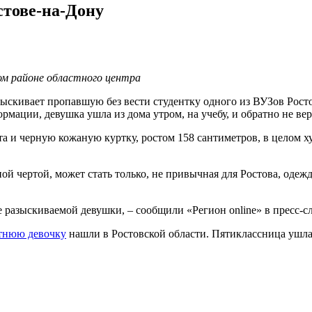
стове-на-Дону
ом районе областного центра
ыскивает пропавшую без вести студентку одного из ВУЗов Росто
мации, девушка ушла из дома утром, на учебу, и обратно не вер
та и черную кожаную куртку, ростом 158 сантиметров, в целом х
й чертой, может стать только, не привычная для Ростова, одеж
разыскиваемой девушки, – сообщили «Регион online» в пресс-с
етнюю девочку
нашли в Ростовской области. Пятиклассница ушла 