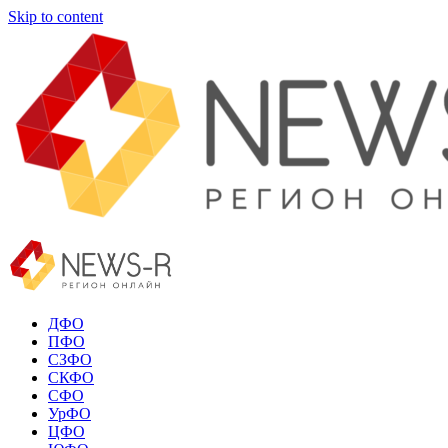
Skip to content
ДФО
ПФО
СЗФО
СКФО
СФО
УрФО
ЦФО