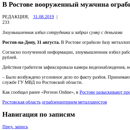
В Ростове вооруженный мужчина ограб
РЕДАКЦИЯ,
31.08.2019
|
233
Злоумышленник избил сотрудника и забрал сумку с деньгами
Ростов-на-Дону, 31 августа.
В Ростове ограбили базу металлоп
Согласно полученной информации, злоумышленник избил работн
рублей.
Действия грабителя зафиксировала камера видеонаблюдения, н
– Было возбуждено уголовное дело по факту разбоя. Принимают
службе ГУ МВД по Ростовской области.
Как сообщал ранее «Регион Online», в
Ростове разыскивают пр
Ростовская область
ограбление
прием металла
ростов
Навигация по записям
Пред. запись