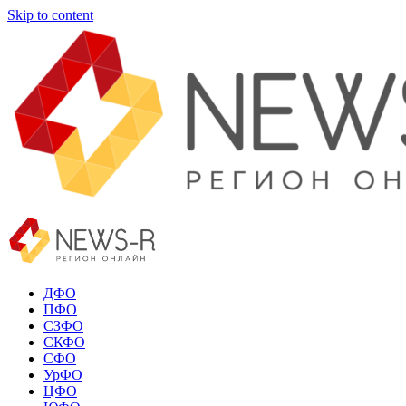
Skip to content
ДФО
ПФО
СЗФО
СКФО
СФО
УрФО
ЦФО