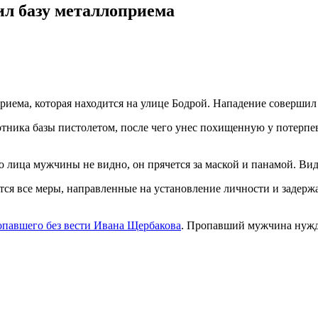
ил базу металлоприема
риема, которая находится на улице Бодрой. Нападение соверши
ика базы пистолетом, после чего унес похищенную у потерпевш
о лица мужчины не видно, он прячется за маской и панамой. Ви
ся все меры, направленные на установление личности и задержа
опавшего без вести Ивана Щербакова
. Пропавший мужчина нужд