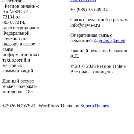
агентство
«Регион онлайн»:
+7 (989) 335-49-34
Эл № ФС 77 -
73134 от
Связь с редакцией и реклама:
06.07.2018,
info@news-r.ru
зарегистрировано
Федеральной
Оперативная связь с
службой по
редакцией:
@golos_glavred
надзору в сфере
связи,
Главный редактор Баскаков
информационных
А.Е.
технологий и
массовых
© 2016-2026 Регион Online -
коммуникаций.
Все права защищены.
Данный ресурс
может содержать
материалы 18+
©2026 NEWS-R
| WordPress Theme by
SuperbThemes