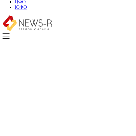
ЦФО
ЮФО