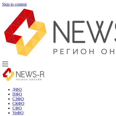
Skip to content
ДФО
ПФО
СЗФО
СКФО
СФО
УрФО