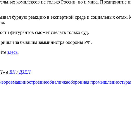
льных комплексов не только России, но и мира. Предприятие и
ызвал бурную реакцию в экспертной среде и социальных сетях.
ля.
сти фигурантов сможет сделать только суд.
 пришли за бывшим замминистра обороны РФ.
айте
здесь
.
Н» в
ВК
/
ДЗЕН
изоров
машиностроение
обналичка
оборонная промышленность
ра