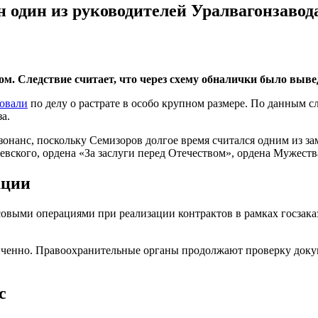
н один из руководителей Уралвагонзавод
м. Следствие считает, что через схему обналички было вывед
товали
по делу о растрате в особо крупном размере. По данным с
а.
онанс, поскольку Семизоров долгое время считался одним из з
ского, ордена «За заслуги перед Отечеством», ордена Мужества
ации
овыми операциями при реализации контрактов в рамках госзаказ
ченно. Правоохранительные органы продолжают проверку докум
с