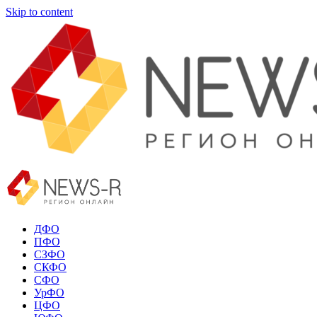
Skip to content
ДФО
ПФО
СЗФО
СКФО
СФО
УрФО
ЦФО