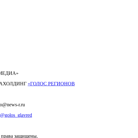
 МЕДИА»
АХОЛДИНГ
«ГОЛОС РЕГИОНОВ
fo@news-r.ru
@golos_glavred
е права защищены.