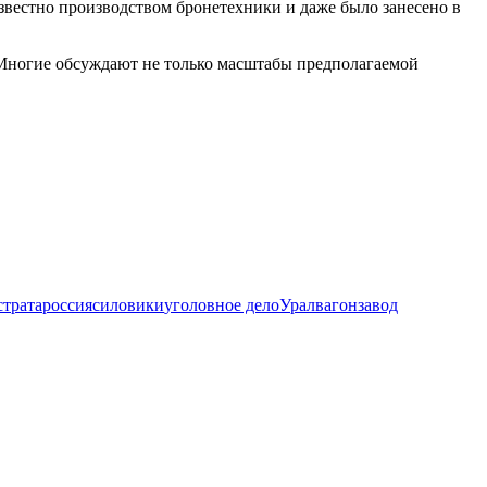
звестно производством бронетехники и даже было занесено в
 Многие обсуждают не только масштабы предполагаемой
страта
россия
силовики
уголовное дело
Уралвагонзавод