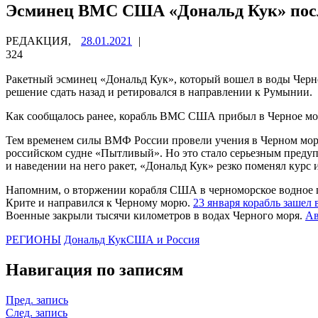
Эсминец ВМС США «Дональд Кук» после
РЕДАКЦИЯ,
28.01.2021
|
324
Ракетный эсминец «Дональд Кук», который вошел в воды Черно
решение сдать назад и ретировался в направлении к Румынии.
Как сообщалось ранее, корабль ВМС США прибыл в Черное море
Тем временем силы ВМФ России провели учения в Черном море 
российском судне «Пытливый». Но это стало серьезным предуп
и наведении на него ракет, «Дональд Кук» резко поменял курс
Напомним, о вторжении корабля США в черноморское водное п
Крите и направился к Черному морю.
23 января корабль зашел
Военные закрыли тысячи километров в водах Черного моря.
Ав
РЕГИОНЫ
Дональд Кук
США и Россия
Навигация по записям
Пред. запись
След. запись