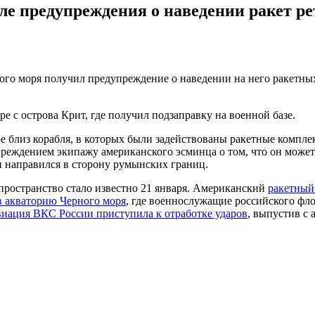
 предупреждения о наведении ракет ре
го моря получил предупреждение о наведении на него ракетных
 с острова Крит, где получил подзаправку на военной базе.
близ корабля, в которых были задействованы ракетные комплек
реждением экипажу американского эсминца о том, что он может
 и направился в сторону румынских границ.
ространство стало известно 21 января. Американский
ракетный
 в акваторию Черного моря
, где военнослужащие российского фл
иация ВКС России приступила к отработке ударов
, выпустив с 