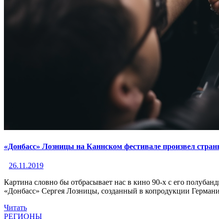
«Донбасс» Лозницы на Каннском фестивале произвел стра
26.11.2019
Картина словно бы отбрасывает нас в кино 90-х с его полуба
«Донбасс» Сергея Лозницы, созданный в копродукции Германи
Читать
РЕГИОНЫ