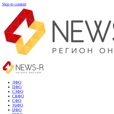
Skip to content
ДФО
ПФО
СЗФО
СКФО
СФО
УрФО
ЦФО