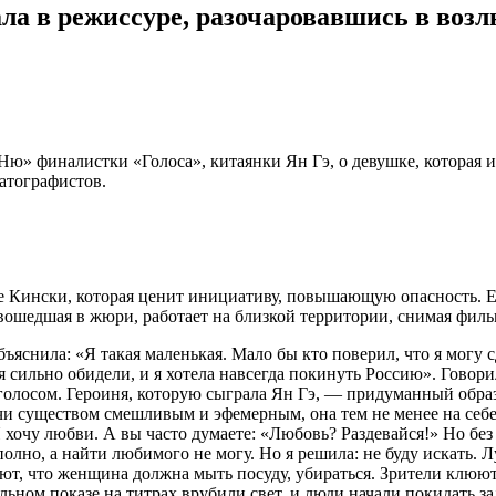
ла в режиссуре, разочаровавшись в воз
 финалистки «Голоса», китаянки Ян Гэ, о девушке, которая ище
атографистов.
е Кински, которая ценит инициативу, повышающую опасность. Ее
вошедшая в жюри, работает на близкой территории, снимая фил
ъяснила: «Я такая маленькая. Мало бы кто поверил, что я могу с
сильно обидели, и я хотела навсегда покинуть Россию». Говорила
голосом. Героиня, которую сыграла Ян Гэ, — придуманный обра
чи существом смешливым и эфемерным, она тем не менее на себе
хочу любви. А вы часто думаете: «Любовь? Раздевайся!» Но без н
олно, а найти любимого не могу. Но я решила: не буду искать. 
ают, что женщина должна мыть посуду, убираться. Зрители клюют
ьном показе на титрах врубили свет, и люди начали покидать за