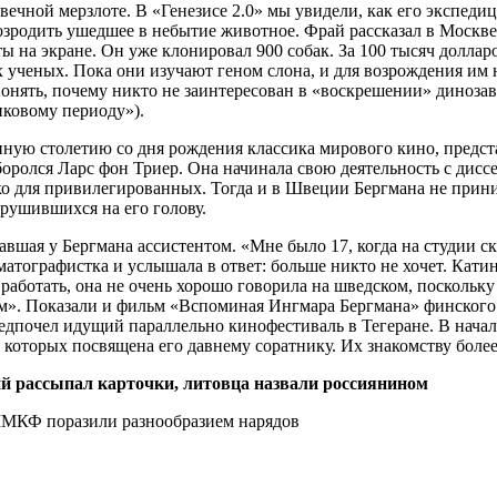
вечной мерзлоте. В «Генезисе 2.0» мы увидели, как его экспед
озродить ушедшее в небытие животное. Фрай рассказал в Москве
ы на экране. Он уже клонировал 900 собак. За 100 тысяч долла
их ученых. Пока они изучают геном слона, и для возрождения и
онять, почему никто не заинтересован в «воскрешении» динозав
иковому периоду»).
нную столетию со дня рождения классика мирового кино, предст
боролся Ларс фон Триер. Она начинала свою деятельность с диссе
ко для привилегированных. Тогда и в Швеции Бергмана не приним
брушившихся на его голову.
авшая у Бергмана ассистентом. «Мне было 17, когда на студии с
атографистка и услышала в ответ: больше никто не хочет. Кати
 работать, она не очень хорошо говорила на шведском, поскольк
ком». Показали и фильм «Вспоминая Ингмара Бергмана» финског
редпочел идущий параллельно кинофестиваль в Тегеране. В нача
 которых посвящена его давнему соратнику. Их знакомству более
 рассыпал карточки, литовца назвали россиянином
ММКФ поразили разнообразием нарядов