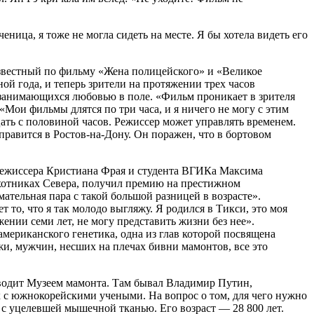
ница, я тоже не могла сидеть на месте. Я бы хотела видеть его
известный по фильму «Жена полицейского» и «Великое
ой года, и теперь зрители на протяжении трех часов
и занимающихся любовью в поле. «Фильм проникает в зрителя
«Мои фильмы длятся по три часа, и я ничего не могу с этим
ать с половиной часов. Режиссер может управлять временем.
правится в Ростов-на-Дону. Он поражен, что в бортовом
 режиссера Кристиана Фрая и студента ВГИКа Максима
охотниках Севера, получил премию на престижном
ательная пара с такой большой разницей в возрасте».
 то, что я так молодо выгляжу. Я родился в Тикси, это моя
ении семи лет, не могу представить жизни без нее».
мериканского генетика, одна из глав которой посвящена
и, мужчин, несших на плечах бивни мамонтов, все это
оводит Музеем мамонта. Там бывал Владимир Путин,
 с южнокорейскими учеными. На вопрос о том, для чего нужно
 с уцелевшей мышечной тканью. Его возраст — 28 800 лет.