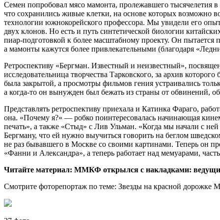
Семен попробовал мясо мамонта, пролежавшего тысячелетия в 
что сохранились живые клетки, на основе которых возможно в
технологии южнокорейского профессора. Мы увидели его опыт
двух клонов. Но есть и путь синтетической биологии китайск
пиар-подготовкой к более масштабному проекту. Он пытается п
а мамонты кажутся более привлекательными (благодаря «Ледн
Ретроспективу «Бергман. Известный и неизвестный», посвяще
исследовательница творчества Тарковского, за архив которого 
была закрытой, а просмотры фильмов гения устраивались толь
а когда-то он вынужден был бежать из страны от обвинений, о
Представлять ретроспективу приехала и Катинка Фараго, работ
она. «Почему я?» — робко поинтересовалась начинающая кинем
печать», а также «Стыд» с Лив Ульман. «Когда мы начали с ней
Бергману, что ей нужно выучиться говорить на беглом шведс
не раз бывавшего в Москве со своими картинами. Теперь он п
«Фанни и Александра», а теперь работает над мемуарами, часть
Читайте материал: ММКФ открылся с накладками: ведущий
Смотрите фоторепортаж по теме: Звезды на красной дорожке 