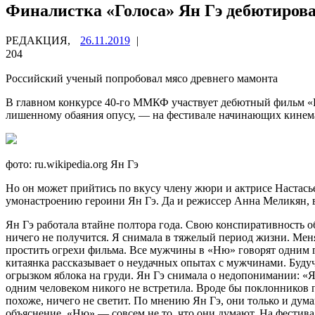
Финалистка «Голоса» Ян Гэ дебютирова
РЕДАКЦИЯ,
26.11.2019
|
204
Российский ученый попробовал мясо древнего мамонта
В главном конкурсе 40-го ММКФ участвует дебютный фильм «Ню»
лишенному обаяния опусу, — на
фестивале начинающих кинем
фото: ru.wikipedia.org Ян Гэ
Но он может прийтись по вкусу члену жюри и актрисе Настась
умонастроению героини Ян Гэ. Да и режиссер Анна Меликян, 
Ян Гэ работала втайне полтора года. Свою конспиративность об
ничего не получится. Я снимала в тяжелый период жизни. Меня 
простить огрехи фильма. Все мужчины в «Ню» говорят одним 
китаянка рассказывает о неудачных опытах с мужчинами. Буду
огрызком яблока на груди. Ян Гэ снимала о недопонимании: «Я 
одним человеком никого не встретила. Вроде бы поклонников п
похоже, ничего не светит. По мнению Ян Гэ, они только и дум
объяснение. «Ню» — совсем не то, что они думают. На фестивал