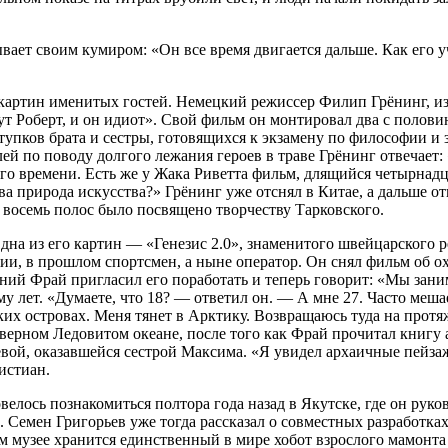
ает своим кумиром: «Он все время двигается дальше. Как его уче
не картин именитых гостей. Немецкий режиссер Филип Грёнинг, 
т Роберт, и он идиот». Свой фильм он монтировал два с половин
ступков брата и сестры, готовящихся к экзамену по философии 
ей по поводу долгого лежания героев в траве Грёнинг отвечает: 
го времени. Есть же у Жака Риветта фильм, длящийся четырнадц
а природа искусства?» Грёнинг уже отснял в Китае, а дальше от
 восемь полос было посвящено творчеству Тарковского.
Одна из его картин — «Генезис 2.0», знаменитого швейцарского
ии, в прошлом спортсмен, а ныне оператор. Он снял фильм об 
ний Фрай пригласил его поработать и теперь говорит: «Мы заним
 лет. «Думаете, что 18? — ответил он. — А мне 27. Часто мешает
их островах. Меня тянет в Арктику. Возвращаюсь туда на протяж
ерном Ледовитом океане, после того как Фрай прочитал книгу а
ой, оказавшейся сестрой Максима. «Я увидел архаичные пейзаж
истиан.
лось познакомиться полтора года назад в Якутске, где он рук
емен Григорьев уже тогда рассказал о совместных разработках
м музее хранится единственный в мире хобот взрослого мамонта