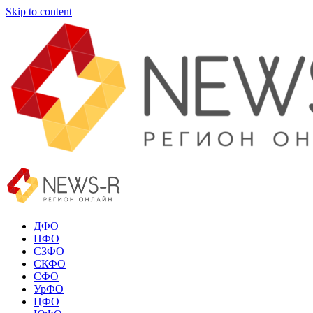
Skip to content
ДФО
ПФО
СЗФО
СКФО
СФО
УрФО
ЦФО