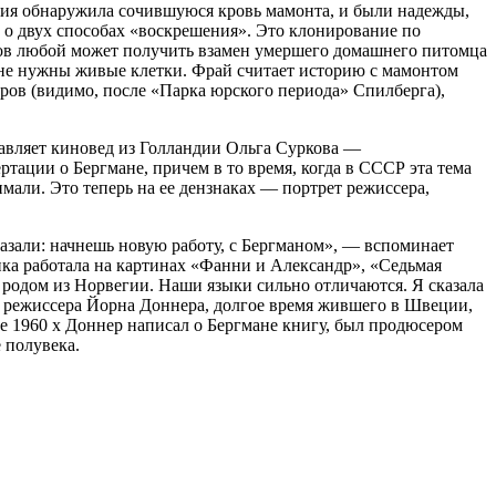
иция обнаружила сочившуюся кровь мамонта, и были надежды,
 о двух способах «воскрешения». Это клонирование по
ров любой может получить взамен умершего домашнего питомца
м не нужны живые клетки. Фрай считает историю с мамонтом
ров (видимо, после «Парка юрского периода» Спилберга),
авляет киновед из Голландии Ольга Суркова —
ртации о Бергмане, причем в то время, когда в СССР эта тема
али. Это теперь на ее дензнаках — портрет режиссера,
казали: начнешь новую работу, с Бергманом», — вспоминает
нка работала на картинах «Фанни и Александр», «Седьмая
у родом из Норвегии. Наши языки сильно отличаются. Я сказала
о режиссера Йорна Доннера, долгое время жившего в Швеции,
ле 1960 х Доннер написал о Бергмане книгу, был продюсером
 полувека.