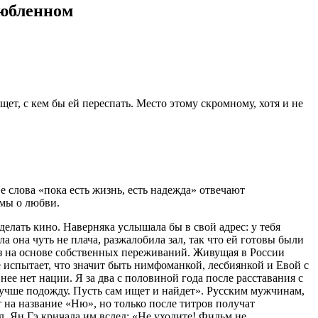
любленном
т, с кем бы ей переспать. Место этому скромному, хотя и не
 слова «пока есть жизнь, есть надежда» отвечают
ьмы о любви.
делать кино. Наверняка услышала бы в свой адрес: у тебя
 она чуть не плача, разжалобила зал, так что ей готовы были
з на основе собственных переживаний. Живущая в России
 испытает, что значит быть нимфоманкой, лесбиянкой и Евой с
ее нет нации. Я за два с половиной года после расставания с
Лучше подожду. Пусть сам ищет и найдет». Русским мужчинам,
 на название «Ню», но только после титров получат
л. Ян Гэ кричала им вслед: «Не уходите! Фильм не