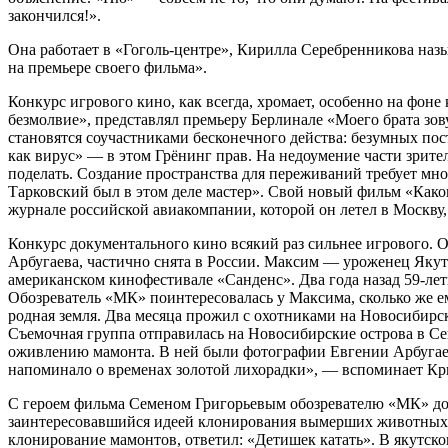
закончился!».
Она работает в «Гоголь-центре», Кирилла Серебренникова назыв
на премьере своего фильма».
Конкурс игрового кино, как всегда, хромает, особенно на фо
безмолвие», представлял премьеру Берлинале «Моего брата зову
становятся соучастниками бесконечного действа: безумных по
как вирус» — в этом Грёнинг прав. На недоумение части зрител
поделать. Создание пространства для переживаний требует мно
Тарковский был в этом деле мастер». Свой новый фильм «Каков
журнале российской авиакомпании, которой он летел в Москву,
Конкурс документального кино всякий раз сильнее игрового. 
Арбугаева, частично снята в России. Максим — уроженец Якут
американском кинофестивале «Санденс». Два года назад 59-лет
Обозреватель «МК» поинтересовалась у Максима, сколько же ему
родная земля. Два месяца прожил с охотниками на Новосибирск
Съемочная группа отправилась на Новосибирские острова в Сев
оживлению мамонта. В ней были фотографии Евгении Арбугаев
напоминало о временах золотой лихорадки», — вспоминает Кр
С героем фильма Семеном Григорьевым обозревателю «МК» дове
заинтересовавшийся идеей клонирования вымерших животных. С
клонирование мамонтов, ответил: «Детишек катать». В якутско