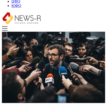
ЦФО
ЮФО