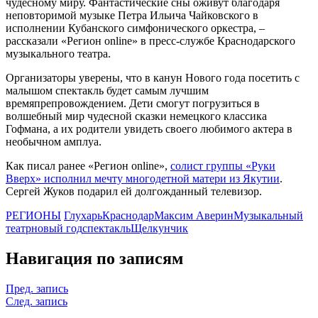
чудесному миру. Фантастические сны оживут благодаря
неповторимой музыке Петра Ильича Чайковского в
исполнении Кубанского симфонического оркестра, –
рассказали «Регион online» в пресс-службе Краснодарского
музыкального театра.
Организаторы уверены, что в канун Нового года посетить с
малышом спектакль будет самым лучшим
времяпрепровождением. Дети смогут погрузиться в
волшебный мир чудесной сказки немецкого классика
Гофмана, а их родители увидеть своего любимого актера в
необычном амплуа.
Как писал ранее «Регион online»,
солист группы «Руки
Вверх» исполнил мечту многодетной матери из Якутии
.
Сергей Жуков подарил ей долгожданный телевизор.
РЕГИОНЫ
Глухарь
Краснодар
Максим Аверин
Музыкальный
театр
новый год
спектакль
Щелкунчик
Навигация по записям
Пред. запись
След. запись