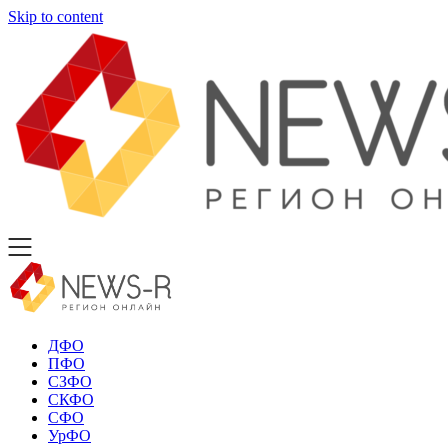
Skip to content
ДФО
ПФО
СЗФО
СКФО
СФО
УрФО