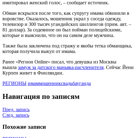
имитировал женский голос, – сообщает источник.
Обман вскрылся после того, как супругу имама обвинили в
воровстве. Оказалось, мошенник украл у соседа одежду,
телевизор и 300 тысяч угандийских шиллингов (прим. авт. –
81 доллар). За содеянное он был пойман полицейскими,
которые и выяснили, что он на самом деле мужчина.
Также была заключена под стражу и якобы тетка обманщика,
которая получила выкуп от имама.
Ранее «Регион Online» писал, что девушка из Москвы
вышла
замуж за датского маньяка-расчленителя
. Сейчас Йени
Курпен живет в Финляндии.
РЕГИОНЫ
имам
мошенник
свадьба
уганда
Навигация по записям
Пред. запись
След. запись
Похожие записи