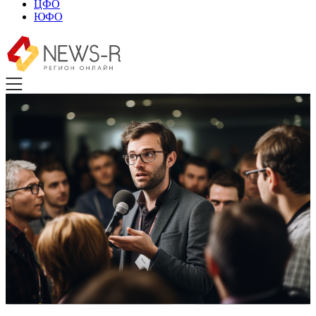
ЦФО
ЮФО