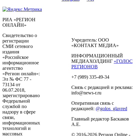
РИА «РЕГИОН
ОНЛАЙН»
Свидетельство о
Учредитель: ООО
регистрации
«КОНТАКТ МЕДИА»
СМИ сетевого
издания
ИНФОРМАЦИОННЫЙ
«Российское
МЕДИАХОЛДИНГ
«ГОЛОС
информационное
РЕГИОНОВ
агентство
«Регион онлайн»:
+7 (989) 335-49-34
Эл № ФС 77 -
73134 от
Связь с редакцией и реклама:
06.07.2018,
info@news-r.ru
зарегистрировано
Федеральной
Оперативная связь с
службой по
редакцией:
@golos_glavred
надзору в сфере
связи,
Главный редактор Баскаков
информационных
А.Е.
технологий и
массовых
© 2016-2026 Регион Online -