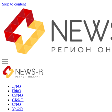
Skip to content
ДФО
ПФО
СЗФО
СКФО
СФО
УрФО