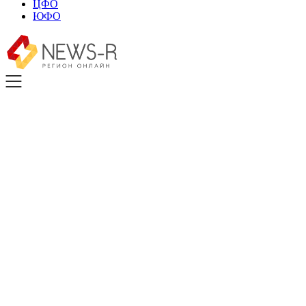
ЦФО
ЮФО