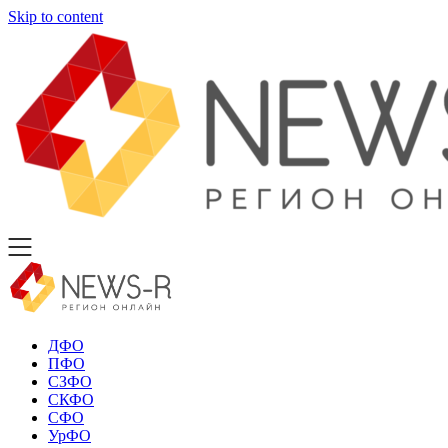
Skip to content
ДФО
ПФО
СЗФО
СКФО
СФО
УрФО