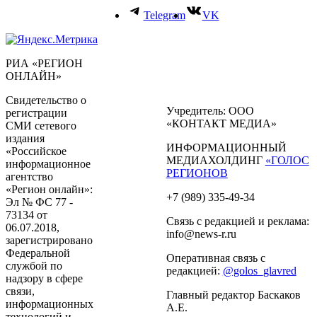
Telegram
VK
РИА «РЕГИОН
ОНЛАЙН»
Свидетельство о
Учредитель: ООО
регистрации
«КОНТАКТ МЕДИА»
СМИ сетевого
издания
ИНФОРМАЦИОННЫЙ
«Российское
МЕДИАХОЛДИНГ
«ГОЛОС
информационное
РЕГИОНОВ
агентство
«Регион онлайн»:
+7 (989) 335-49-34
Эл № ФС 77 -
73134 от
Связь с редакцией и реклама:
06.07.2018,
info@news-r.ru
зарегистрировано
Федеральной
Оперативная связь с
службой по
редакцией:
@golos_glavred
надзору в сфере
связи,
Главный редактор Баскаков
информационных
А.Е.
технологий и