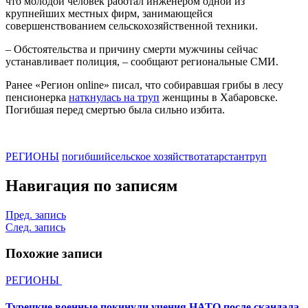
что молодой человек работал инженером одной из
крупнейших местных фирм, занимающейся
совершенствованием сельскохозяйственной техники.
– Обстоятельства и причину смерти мужчины сейчас
устанавливает полиция, – сообщают региональные СМИ.
Ранее «Регион online» писал, что собиравшая грибы в лесу
пенсионерка
наткнулась на труп
женщины в Хабаровске.
Погибшая перед смертью была сильно избита.
РЕГИОНЫ
погибший
сельское хозяйство
татарстан
труп
Навигация по записям
Пред. запись
След. запись
Похожие записи
РЕГИОНЫ
Турецкие военные покинули учения НАТО после скандала