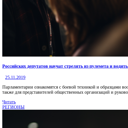
Российских депутатов научат стрелять из пулемета и водит
25.11.2019
Парламентарии ознакомятся с боевой техникой и образцами во
также для представителей общественных организаций и руко
Читать
РЕГИОНЫ