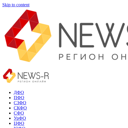
Skip to content
ДФО
ПФО
СЗФО
СКФО
СФО
УрФО
ЦФО