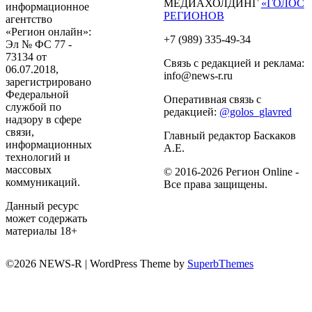
МЕДИАХОЛДИНГ
«ГОЛОС
информационное
РЕГИОНОВ
агентство
«Регион онлайн»:
+7 (989) 335-49-34
Эл № ФС 77 -
73134 от
Связь с редакцией и реклама:
06.07.2018,
info@news-r.ru
зарегистрировано
Федеральной
Оперативная связь с
службой по
редакцией:
@golos_glavred
надзору в сфере
связи,
Главный редактор Баскаков
информационных
А.Е.
технологий и
массовых
© 2016-2026 Регион Online -
коммуникаций.
Все права защищены.
Данный ресурс
может содержать
материалы 18+
©2026 NEWS-R
| WordPress Theme by
SuperbThemes