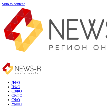
Skip to content
ДФО
ПФО
СЗФО
СКФО
СФО
УрФО