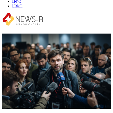
ЦФО
ЮФО