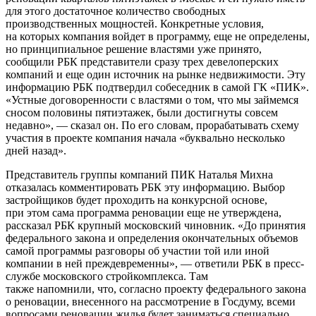
для этого достаточное количество свободных
производственных мощностей. Конкретные условия,
на которых компания войдет в программу, еще не определены,
но принципиальное решение властями уже принято,
сообщили РБК представители сразу трех девелоперских
компаний и еще один источник на рынке недвижимости. Эту
информацию РБК подтвердил собеседник в самой ГК «ПИК».
«Устные договоренности с властями о том, что мы займемся
сносом половины пятиэтажек, были достигнуты совсем
недавно», — сказал он. По его словам, прорабатывать схему
участия в проекте компания начала «буквально несколько
дней назад».
Представитель группы компаний ПИК Наталья Михна
отказалась комментировать РБК эту информацию. Выбор
застройщиков будет проходить на конкурсной основе,
при этом сама программа реновации еще не утверждена,
рассказал РБК крупный московский чиновник. «До принятия
федерального закона и определения окончательных объемов
самой программы разговоры об участии той или иной
компании в ней преждевременны», — ответили РБК в пресс-
службе московского стройкомплекса. Там
также напомнили, что, согласно проекту федерального закона
о реновации, внесенного на рассмотрение в Госдуму, всеми
вопросами реновации жилья будет заниматься специально