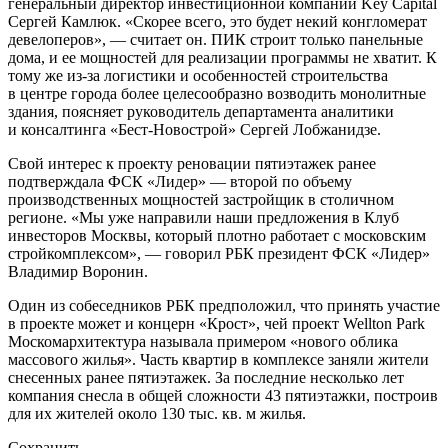
генеральный директор инвестиционной компании Key Capital
Сергей Камлюк. «Скорее всего, это будет некий конгломерат
девелоперов», — считает он. ПИК строит только панельные
дома, и ее мощностей для реализации программы не хватит. К
тому же из-за логистики и особенностей строительства
в центре города более целесообразно возводить монолитные
здания, поясняет руководитель департамента аналитики
и консалтинга «Бест-Новострой» Сергей Лобжанидзе.
Свой интерес к проекту реновации пятиэтажек ранее
подтверждала ФСК «Лидер» — второй по объему
производственных мощностей застройщик в столичном
регионе. «Мы уже направили наши предложения в Клуб
инвесторов Москвы, который плотно работает с московским
стройкомплексом», — говорил РБК президент ФСК «Лидер»
Владимир Воронин.
Один из собеседников РБК предположил, что принять участие
в проекте может и концерн «Крост», чей проект Wellton Park
Москомархитектура называла примером «нового облика
массового жилья». Часть квартир в комплексе заняли жители
снесенных ранее пятиэтажек. За последние несколько лет
компания снесла в общей сложности 43 пятиэтажки, построив
для их жителей около 130 тыс. кв. м жилья.
Сохранить