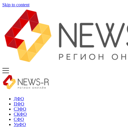
Skip to content
ДФО
ПФО
СЗФО
СКФО
СФО
УрФО