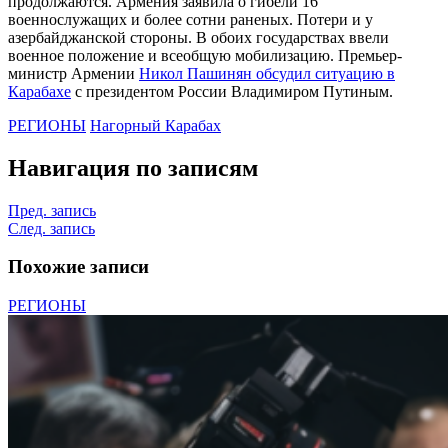
продолжаются. Армения заявила о гибели 16
военнослужащих и более сотни раненых. Потери и у
азербайджанской стороны. В обоих государствах ввели
военное положение и всеобщую мобилизацию. Премьер-
министр Армении
Никол Пашинян обсудил ситуацию в
Карабахе
с президентом России Владимиром Путиным.
РЕГИОНЫ
Нагорный Карабах
Навигация по записям
Пред. запись
След. запись
Похожие записи
РЕГИОНЫ