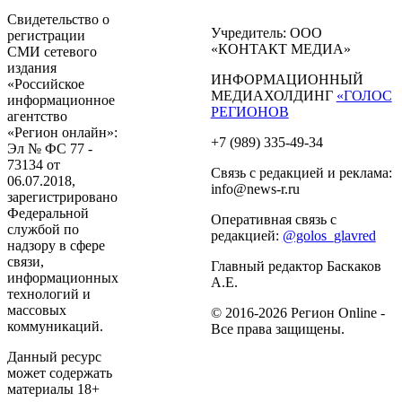
Свидетельство о
Учредитель: ООО
регистрации
«КОНТАКТ МЕДИА»
СМИ сетевого
издания
ИНФОРМАЦИОННЫЙ
«Российское
МЕДИАХОЛДИНГ
«ГОЛОС
информационное
РЕГИОНОВ
агентство
«Регион онлайн»:
+7 (989) 335-49-34
Эл № ФС 77 -
73134 от
Связь с редакцией и реклама:
06.07.2018,
info@news-r.ru
зарегистрировано
Федеральной
Оперативная связь с
службой по
редакцией:
@golos_glavred
надзору в сфере
связи,
Главный редактор Баскаков
информационных
А.Е.
технологий и
массовых
© 2016-2026 Регион Online -
коммуникаций.
Все права защищены.
Данный ресурс
может содержать
материалы 18+