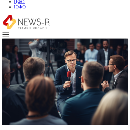
ЦФО
ЮФО