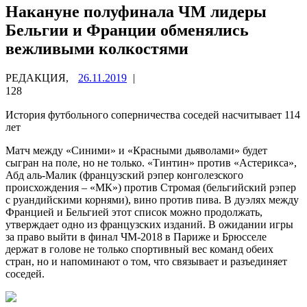
Накануне полуфинала ЧМ лидеры
Бельгии и Франции обменялись
вежливыми колкостями
РЕДАКЦИЯ,
26.11.2019
|
128
История футбольного соперничества соседей насчитывает 114
лет
Матч между «Синими» и «Красными дьяволами» будет
сыгран на поле, но не только. «Тинтин» против «Астерикса»,
Абд аль-Малик (французский рэпер конголезского
происхождения – «МК») против Стромая (бельгийский рэпер
с руандийскими корнями), вино против пива. В дуэлях между
Францией и Бельгией этот список можно продолжать,
утверждает одно из французских изданий. В ожидании игры
за право выйти в финал ЧМ-2018 в Париже и Брюсселе
держат в голове не только спортивный вес команд обеих
стран, но и напоминают о том, что связывает и разъединяет
соседей.