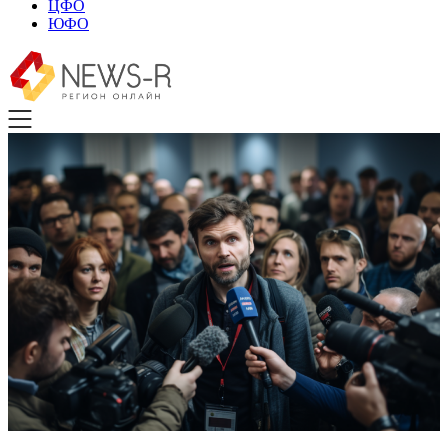
ЦФО
ЮФО