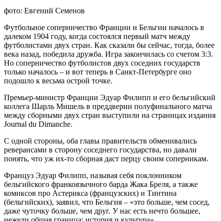
фото: Евгений Семенов
Футбольное соперничество Франции и Бельгии началось в
далеком 1904 году, когда состоялся первый матч между
футболистами двух стран. Как сказали бы сейчас, тогда, более
века назад, победила дружба. Игра закончилась со счетом 3:3.
Но соперничество футболистов двух соседних государств
только началось – и вот теперь в Санкт-Петербурге оно
подошло к весьма острой точке.
Премьер-министр Франции Эдуар Филипп и его бельгийский
коллега Шарль Мишель в преддверии полуфинального матча
между сборными двух стран выступили на страницах издания
Journal du Dimanche.
С одной стороны, оба главы правительств обменивались
реверансами в сторону соседнего государства, но давали
понять, что уж их-то сборная даст перцу своим соперникам.
Француз Эдуар Филипп, называя себя поклонником
бельгийского франкоязычного барда Жака Бреля, а также
комиксов про Астерикса (французских) и Тинтина
(бельгийских), заявил, что Бельгия – «это больше, чем сосед,
даже чуточку больше, чем друг. У нас есть нечто большее,
нежели общая граница: история и культура».