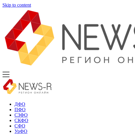
Skip to content
ДФО
ПФО
СЗФО
СКФО
СФО
УрФО