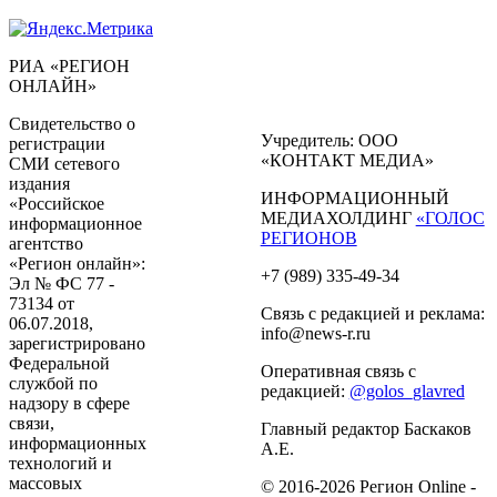
РИА «РЕГИОН
ОНЛАЙН»
Свидетельство о
Учредитель: ООО
регистрации
«КОНТАКТ МЕДИА»
СМИ сетевого
издания
ИНФОРМАЦИОННЫЙ
«Российское
МЕДИАХОЛДИНГ
«ГОЛОС
информационное
РЕГИОНОВ
агентство
«Регион онлайн»:
+7 (989) 335-49-34
Эл № ФС 77 -
73134 от
Связь с редакцией и реклама:
06.07.2018,
info@news-r.ru
зарегистрировано
Федеральной
Оперативная связь с
службой по
редакцией:
@golos_glavred
надзору в сфере
связи,
Главный редактор Баскаков
информационных
А.Е.
технологий и
массовых
© 2016-2026 Регион Online -