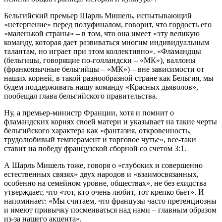
Бельгийский премьер Шарль Мишель, испытывающий
«нетерпение» перед полуфиналом, говорит, что гордость его
«маленькой страны» – в том, что она имеет «эту великую
команду, которая дает развиваться многим индивидуальным
талантам, но играет при этом коллективно». «Фламандцы
(бельгицы, говорящие по-голландски – «МК»), валлоны
(франкоязычные бельгийцы – «МК») – вне зависимости от
наших корней, в такой разнообразной стране как Бельгия, мы
будем поддерживать нашу команду «Красных дьяволов», –
пообещал глава бельгийского правительства.
Ну, а премьер-министр Франции, хотя и помнит о
фламандских корнях своей матери и указывает на такие черты
бельгийского характера как «фантазия, откровенность,
трудолюбивый темперамент и торговое чутье», все-таки
ставит на победу французской сборной со счетом 3:1.
А Шарль Мишель тоже, говоря о «глубоких и совершенно
естественных связях» двух народов и «взаимосвязанных,
особенно на семейном уровне, обществах», не без ехидства
утверждает, что «тот, кто очень любит, тот крепко бьет». И
напоминает: «Мы считаем, что французы часто претенциозны
и имеют привычку посмеиваться над нами – главным образом
из-за нашего акцента».