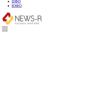
ЦФО
ЮФО