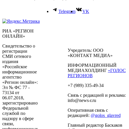
Telegram
VK
РИА «РЕГИОН
ОНЛАЙН»
Свидетельство о
Учредитель: ООО
регистрации
«КОНТАКТ МЕДИА»
СМИ сетевого
издания
ИНФОРМАЦИОННЫЙ
«Российское
МЕДИАХОЛДИНГ
«ГОЛОС
информационное
РЕГИОНОВ
агентство
«Регион онлайн»:
+7 (989) 335-49-34
Эл № ФС 77 -
73134 от
Связь с редакцией и реклама:
06.07.2018,
info@news-r.ru
зарегистрировано
Федеральной
Оперативная связь с
службой по
редакцией:
@golos_glavred
надзору в сфере
связи,
Главный редактор Баскаков
информационных