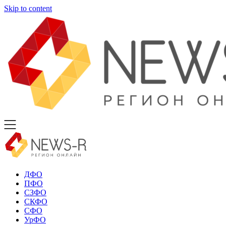
Skip to content
ДФО
ПФО
СЗФО
СКФО
СФО
УрФО