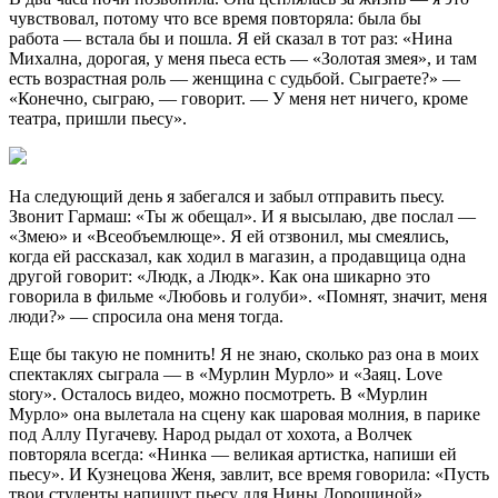
чувствовал, потому что все время повторяла: была бы
работа —
встала бы и пошла. Я ей сказал в тот раз: «Нина
Михална, дорогая, у меня пьеса есть — «Золотая змея», и там
есть возрастная роль — женщина с судьбой. Сыграете?» —
«Конечно, сыграю, — говорит. — У меня нет ничего, кроме
театра, пришли пьесу».
На следующий день я забегался и забыл отправить пьесу.
Звонит Гармаш: «Ты ж обещал». И я высылаю, две послал —
«Змею» и «Всеобъемлюще». Я ей отзвонил, мы смеялись,
когда ей рассказал, как ходил в магазин, а продавщица одна
другой говорит: «Людк, а Людк». Как она шикарно это
говорила в фильме «Любовь и голуби». «Помнят, значит, меня
люди?» — спросила она меня тогда.
Еще бы такую не помнить! Я не знаю, сколько раз она в моих
спектаклях сыграла — в «Мурлин Мурло» и «Заяц. Love
story». Осталось видео, можно посмотреть. В «Мурлин
Мурло» она вылетала на сцену как шаровая молния, в парике
под Аллу Пугачеву. Народ рыдал от хохота, а Волчек
повторяла всегда: «Нинка — великая артистка, напиши ей
пьесу». И Кузнецова Женя, завлит, все время говорила: «Пусть
твои студенты напишут пьесу для Нины Дорошиной».