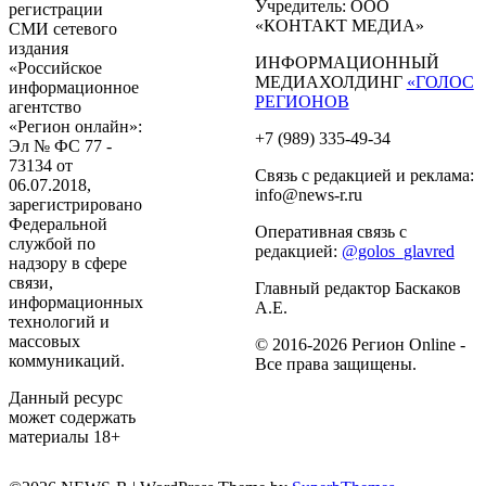
Учредитель: ООО
регистрации
«КОНТАКТ МЕДИА»
СМИ сетевого
издания
ИНФОРМАЦИОННЫЙ
«Российское
МЕДИАХОЛДИНГ
«ГОЛОС
информационное
РЕГИОНОВ
агентство
«Регион онлайн»:
+7 (989) 335-49-34
Эл № ФС 77 -
73134 от
Связь с редакцией и реклама:
06.07.2018,
info@news-r.ru
зарегистрировано
Федеральной
Оперативная связь с
службой по
редакцией:
@golos_glavred
надзору в сфере
связи,
Главный редактор Баскаков
информационных
А.Е.
технологий и
массовых
© 2016-2026 Регион Online -
коммуникаций.
Все права защищены.
Данный ресурс
может содержать
материалы 18+