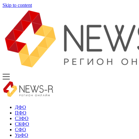
Skip to content
ДФО
ПФО
СЗФО
СКФО
СФО
УрФО