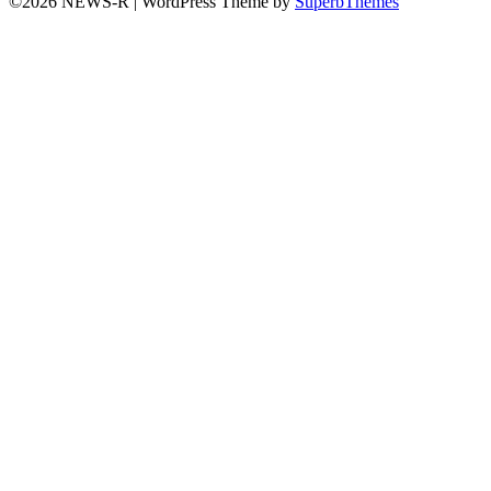
©2026 NEWS-R
| WordPress Theme by
SuperbThemes