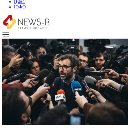
ЦФО
ЮФО