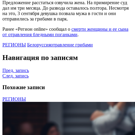
Предложение расстаться озвучила жена. На примирение суд
дал им три месяца. До развода оставалось полтора. Несмотря
на это, 3 сентября девушка позвала мужа в гости и они
отправились за грибами в парк.
Ранее «Регион online» сообщал о
смерти женщины и ее сына
от отравления бледными поганками
.
РЕГИОНЫ
Белоруссия
отравление грибами
Навигация по записям
Пред. запись
След. запись
Похожие записи
РЕГИОНЫ