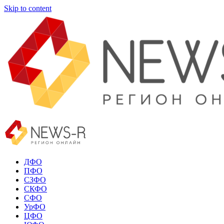
Skip to content
ДФО
ПФО
СЗФО
СКФО
СФО
УрФО
ЦФО